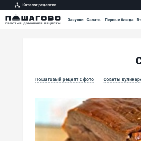
Каталог рецептов
Закуски
Салаты
Первые блюда
В
С
Пошаговый рецепт с фото
Советы кулинар
Сало соленое в луковой шелухе