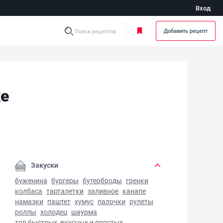
Вход
Добавить рецепт
Поиск рецептов
хе
о соленое в луковой шелухе - фото готового блюда
Закуски
буженина
бургеры
бутерброды
гренки
колбаса
тарталетки
заливное
канапе
намазки
паштет
хумус
палочки
рулеты
роллы
холодец
шаурма
топ быстрых, вкусных и простых