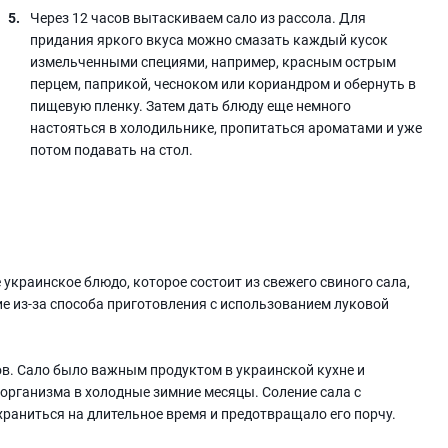
Через 12 часов вытаскиваем сало из рассола. Для
придания яркого вкуса можно смазать каждый кусок
измельченными специями, например, красным острым
перцем, паприкой, чесноком или кориандром и обернуть в
пищевую пленку. Затем дать блюду еще немного
настояться в холодильнике, пропитаться ароматами и уже
потом подавать на стол.
 украинское блюдо, которое состоит из свежего свиного сала,
ие из-за способа приготовления с использованием луковой
в. Сало было важным продуктом в украинской кухне и
 организма в холодные зимние месяцы. Соление сала с
раниться на длительное время и предотвращало его порчу.