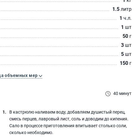
1.5
литр
1
ч.л.
1
шт
50
г
3
шт
5
шт
150
г
ца объемных мер
40 минут
В кастрюлю наливаем воду, добавляем душистый перец,
смесь перцев, лавровый лист, соль и доводим до кипения.
Сало в процессе приготовления впитывает столько соли,
сколько необходимо.