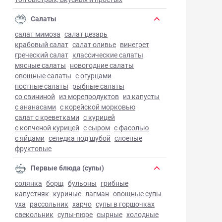
Салаты
салат мимоза
салат цезарь
крабовый салат
салат оливье
винегрет
греческий салат
классические салаты
мясные салаты
новогодние салаты
овощные салаты
с огурцами
постные салаты
рыбные салаты
со свининой
из морепродуктов
из капусты
с ананасами
с корейской морковью
салат с креветками
с курицей
с копченой курицей
с сыром
с фасолью
с яйцами
селедка под шубой
слоеные
фруктовые
Первые блюда (супы)
солянка
борщ
бульоны
грибные
капустняк
куриные
лагман
овощные супы
уха
рассольник
харчо
супы в горшочках
свекольник
супы-пюре
сырные
холодные