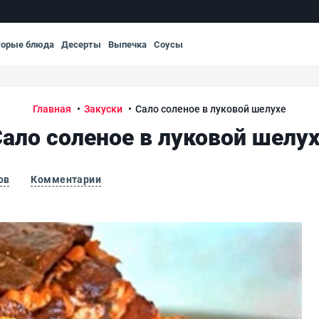
торые блюда
Десерты
Выпечка
Соусы
Главная
Закуски
Сало соленое в луковой шелухе
ало соленое в луковой шелу
ов
Комментарии
Сал