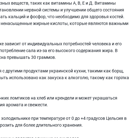
зных веществ, таких как витамины А, В, Е и Д. Витамины
сстановлении нервной системы и улучшении общего состояния
ать кальций и фосфор, что необходимо для здоровья костей.
и ненасыщенные жирные кислоты, которые являются важными
хе зависит от индивидуальных потребностей человека и его
потребление сала из-за его высокого содержания жира. В
жна превышать 30 граммов.
я с другими продуктами украинской кухни, такими как борщ,
быть использовано как закуска к алкоголю, такому как горілка
онких ломтиков на хлеб или крендели и может украшаться
ия аромата и свежести.
 холодильнике при температуре от 0 до +4 градусов Цельсия в
розить для более длительного хранения.