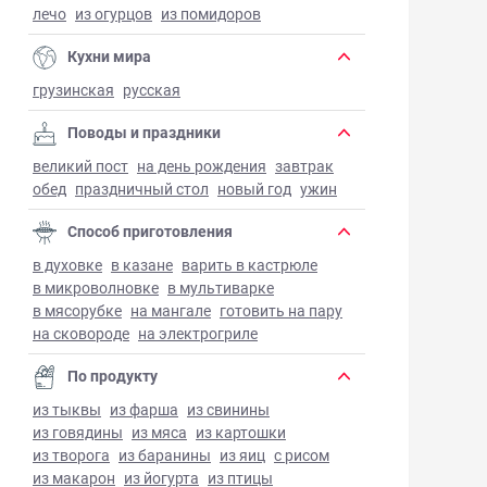
лечо
из огурцов
из помидоров
Кухни мира
грузинская
русская
Поводы и праздники
великий пост
на день рождения
завтрак
обед
праздничный стол
новый год
ужин
Способ приготовления
в духовке
в казане
варить в кастрюле
в микроволновке
в мультиварке
в мясорубке
на мангале
готовить на пару
на сковороде
на электрогриле
По продукту
из тыквы
из фарша
из свинины
из говядины
из мяса
из картошки
из творога
из баранины
из яиц
с рисом
из макарон
из йогурта
из птицы