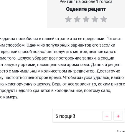
Рейтинг на основе 1 голоса
Оцените рецепт
издавна полюбился в нашей стране и за ее пределами. Готовят
ным способом. Одним из популярных вариантов его засолки
тересный способ позволяет получить мягкое, нежное сало с
е того, шелуха убирает все посторонние запахи, а специи
ают закуску яркими, насыщенными ароматами. Данный рецепт
росто с минимальным количеством ингредиентов. Достаточно
му настояться некоторое время. Чтобы закуска удалась, важно
, неиспорченную шелуху. Ведь от нее зависит то, каким в итоге
продукт недолго хранится в холодильнике, поэтому сало,
ю камеру.
–
+
1
кг