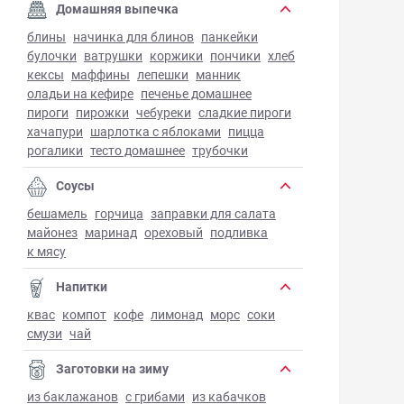
Домашняя выпечка
блины
начинка для блинов
панкейки
булочки
ватрушки
коржики
пончики
хлеб
кексы
маффины
лепешки
манник
оладьи на кефире
печенье домашнее
пироги
пирожки
чебуреки
сладкие пироги
хачапури
шарлотка с яблоками
пицца
рогалики
тесто домашнее
трубочки
Соусы
бешамель
горчица
заправки для салата
майонез
маринад
ореховый
подливка
к мясу
Напитки
квас
компот
кофе
лимонад
морс
соки
смузи
чай
Заготовки на зиму
из баклажанов
с грибами
из кабачков