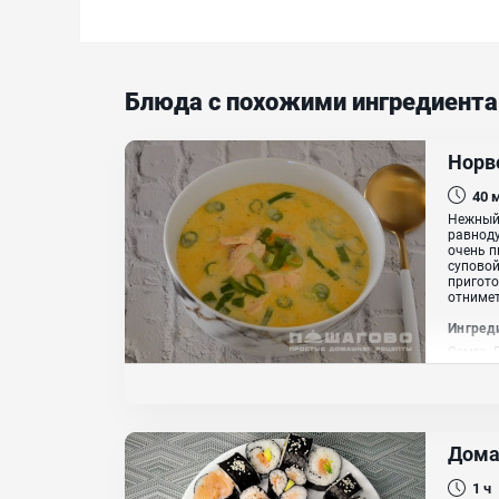
Блюда с похожими ингредиент
Норв
40
Нежный,
равноду
очень п
суповой
пригото
отнимет
Ингред
Семга, 
сухой ч
Дома
1 ч