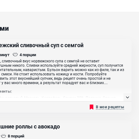
ами
ежский сливочный суп с семгой
минут
4
порции
 сливочный вкус норвежского супа с семгой не оставит
шным никого. Сливки используйте средней жирности, суп получится
итательным, наваристым. Бульон варить можно как из филе, так и из
 смеси. Не стоит использовать кожицу и кости. Попробуйте
вить этот вкуснейший супчик, ведь рецепт очень простой и не
 у вас много времени, а результат порадует вас и близких....
иенты:
Лук репчатый, Морковь, Картофель, Сливки 20%, Паприка, Специя
еснок, Прованские травы
В мои рецепты
шние роллы с авокадо
8
порций