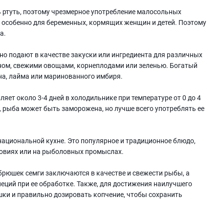
 ртуть, поэтому чрезмерное употребление малосольных
 особенно для беременных, кормящих женщин и детей. Поэтому
а.
о подают в качестве закуски или ингредиента для различных
рном, свежими овощами, корнеплодами или зеленью. Богатый
на, лайма или маринованного имбиря.
ет около 3-4 дней в холодильнике при температуре от 0 до 4
, рыба может быть заморожена, но лучше всего употреблять ее
ациональной кухне. Это популярное и традиционное блюдо,
ловиях или на рыболовных промыслах.
брюшек семги заключаются в качестве и свежести рыбы, а
еций при ее обработке. Также, для достижения наилучшего
шки и правильно дозировать копчение, чтобы сохранить