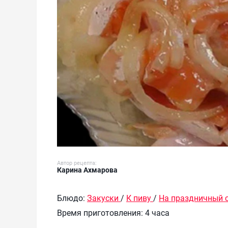
Автор рецепта:
Карина Ахмарова
Блюдо:
Закуски
/
К пиву
/
На праздничный 
Время приготовления:
4 часа