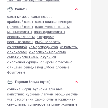
Салаты
салат мимоза
салат цезарь
крабовый салат
салат оливье
винегрет
греческий салат
классические салаты
мясные салаты
новогодние салаты
овощные салаты
с огурцами
постные салаты
рыбные салаты
со свининой
из морепродуктов
из капусты
с ананасами
с корейской морковью
салат с креветками
с курицей
с копченой курицей
с сыром
с фасолью
с яйцами
селедка под шубой
слоеные
фруктовые
Первые блюда (супы)
солянка
борщ
бульоны
грибные
капустняк
куриные
лагман
овощные супы
уха
рассольник
харчо
супы в горшочках
свекольник
супы-пюре
сырные
холодные