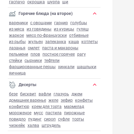
гаспачо
окрошка
шурпа
щи
Горячие блюда (на второе)
вареники
с овощами
гарнир
голубцы
из мяса
из говядины
из курицы
гуляш
жаркое
мясо по-французски
отбивные
из рыбы
жульен
запеканка
каша
котлеты
лазанья
омлет
паста и макароны
пельмени
плов
постное горячее
рагу
стейки
сырники
тефтели
фаршированные перцы
хинкали
шашлыки
яичница
Десерты
безе
бисквит
вафли
глазурь
джем
домашнее варенье
желе
зефир
конфеты
конфитюр
крем для торта
мармелад
мороженое
мусс
пастила
пирожные
повидло
пудинг
сироп
суфле
торты
чизкейк
халва
штрудель