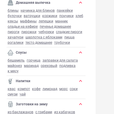
Домашняя выпечка
блины
начинка для блинов
панкейки
булочки
ватрушки
коржики
пончики
хлеб
кексы
маффины
лепешки
манник
оладьи на кефире
печенье домашнее
пироги
пирожки
чебуреки
сладкие пироги
хачапури
шарлотка с яблоками
пицца
рогалики
тесто домашнее
трубочки
Соусы
бешамель
горчица
заправки для салата
майонез
маринад
ореховый
подливка
к мясу
Напитки
квас
компот
кофе
лимонад
морс
соки
смузи
чай
Заготовки на зиму
из баклажанов
с грибами
из кабачков