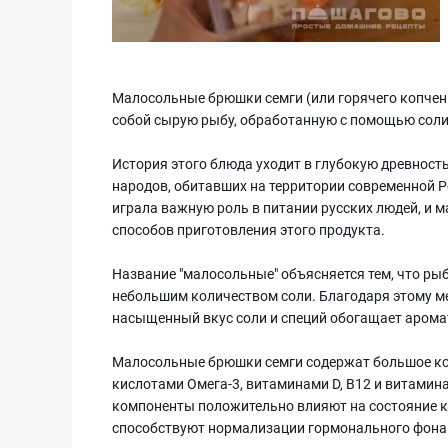
Малосольные брюшки семги (или горячего копчени
собой сырую рыбу, обработанную с помощью соли и
История этого блюда уходит в глубокую древност
народов, обитавших на территории современной Р
играла важную роль в питании русских людей, и
способов приготовления этого продукта.
Название "малосольные" объясняется тем, что ры
небольшим количеством соли. Благодаря этому ме
насыщенный вкус соли и специй обогащает арома
Малосольные брюшки семги содержат большое ко
кислотами Омега-3, витаминами D, В12 и витамин
компоненты положительно влияют на состояние ко
способствуют нормализации гормонального фона