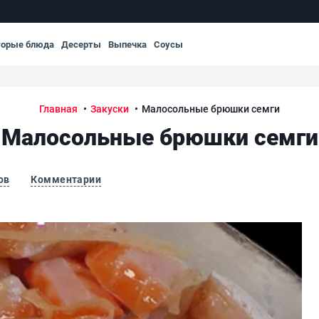
торые блюда
Десерты
Выпечка
Соусы
Главная
Закуски
Малосольные брюшки семги
Малосольные брюшки семги
ов
Комментарии
Ма