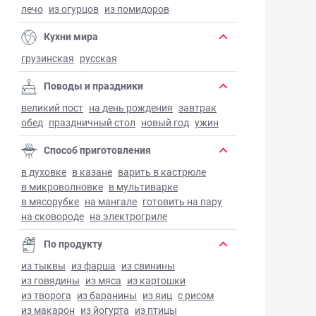
лечо
из огурцов
из помидоров
Кухни мира
грузинская
русская
Поводы и праздники
великий пост
на день рождения
завтрак
обед
праздничный стол
новый год
ужин
Способ приготовления
в духовке
в казане
варить в кастрюле
в микроволновке
в мультиварке
в мясорубке
на мангале
готовить на пару
на сковороде
на электрогриле
По продукту
из тыквы
из фарша
из свинины
из говядины
из мяса
из картошки
из творога
из баранины
из яиц
с рисом
из макарон
из йогурта
из птицы