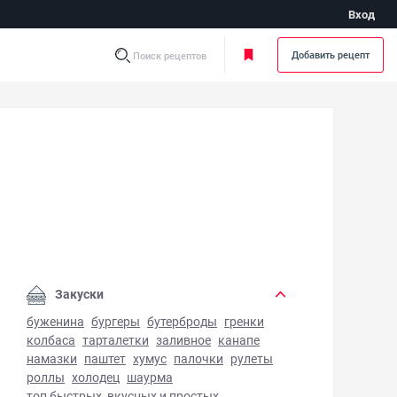
Вход
Добавить рецепт
Поиск рецептов
лосольные брюшки семги - фото готового блюда
Закуски
буженина
бургеры
бутерброды
гренки
колбаса
тарталетки
заливное
канапе
намазки
паштет
хумус
палочки
рулеты
роллы
холодец
шаурма
топ быстрых, вкусных и простых