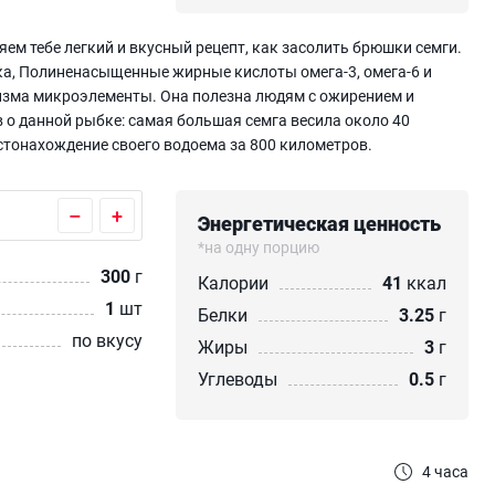
ем тебе легкий и вкусный рецепт, как засолить брюшки семги.
лка, Полиненасыщенные жирные кислоты омега-3, омега-6 и
низма микроэлементы. Она полезна людям с ожирением и
о данной рыбке: самая большая семга весила около 40
стонахождение своего водоема за 800 километров.
–
+
Энергетическая ценность
*на одну порцию
300
г
Калории
41
ккал
1
шт
Белки
3.25
г
по вкусу
Жиры
3
г
Углеводы
0.5
г
4 часа