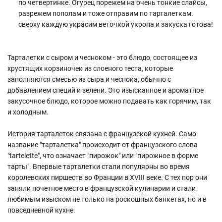
по четвертинке. Огурец порежем на очень тонкие слайсы,
разрежем пополам и тоже отправим по тарталеткам.
сверху каждую украсим веточкой укропа и закуска готова!
Тарталетки с сыром и чесноком - это блюдо, состоящее из
хрустящих корзиночек из слоеного теста, которые
заполняются смесью из сыра и чеснока, обычно с
добавлением специй и зелени. Это изысканное и ароматное
закусочное блюдо, которое можно подавать как горячим, так
и холодным.
История тарталеток связана с французской кухней. Само
название "тарталетка" происходит от французского слова
"tartelette", что означает "пирожок" или "пирожное в форме
тарты". Впервые тарталетки стали популярны во время
королевских пиршеств во Франции в XVIII веке. С тех пор они
заняли почетное место в французской кулинарии и стали
любимым изыском не только на роскошных банкетах, но и в
повседневной кухне.