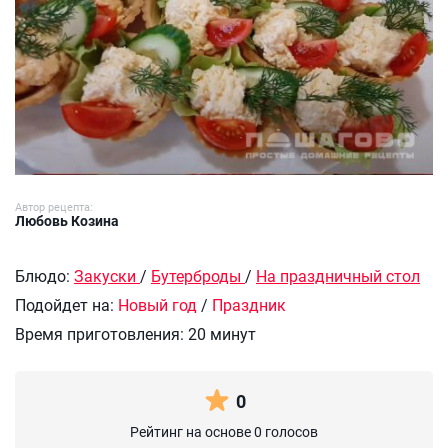
Автор рецепта:
Любовь Козина
Блюдо:
Закуски
/
Бутерброды
/
На праздничный стол
Подойдет на:
Новый год
/
Праздник
Время приготовления:
20 минут
0
Рейтинг на основе 0 голосов