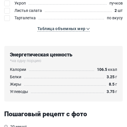
Укроп
пучков
Листья салата
2
шт
Тарталетка
по вкусу
Таблица объемных мер
Энергетическая ценность
*на одну порцию
Калории
106.5
ккал
Белки
3.25
г
Жиры
8.5
г
Углеводы
3.75
г
Пошаговый рецепт с фото
20 минут