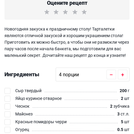
Оцените рецепт
Новогодняя закуска к праздничному столу! Тарталетки
являются отличной закуской и хорошим украшением стола!
Приготовить их можно быстро, а чтобы они не размокли через
пару часов после начала банкета, мы подготовили для вас
маленький секрет. Дочитайте наш рецепт до конца и узнаете!
Ингредиенты
–
+
Сыр твердый
200
г
Яйцо куриное отварное
2
шт
Чеснок
2
зубчика
Майонез
3
ст.л.
Красные помидоры черри
5
шт
Огурец
0.5
шт