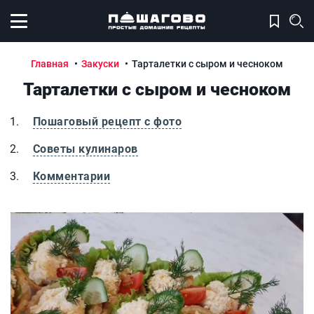
Открыть меню
Главная
Закуски
Тарталетки с сыром и чесноком
Тарталетки с сыром и чесноком
Пошаговый рецепт с фото
Советы кулинаров
Комментарии
Тарталетки с сыром и чесноком
Т