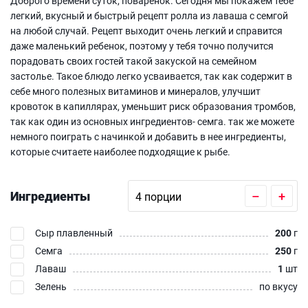
Доброго времени суток, поваренок. Сегодня мы покажем тебе
легкий, вкусный и быстрый рецепт ролла из лаваша с семгой
на любой случай. Рецепт выходит очень легкий и справится
даже маленький ребенок, поэтому у тебя точно получится
порадовать своих гостей такой закуской на семейном
застолье. Такое блюдо легко усваивается, так как содержит в
себе много полезных витаминов и минералов, улучшит
кровоток в капиллярах, уменьшит риск образования тромбов,
так как один из основных ингредиентов- семга. так же можете
немного поиграть с начинкой и добавить в нее ингредиенты,
которые считаете наиболее подходящие к рыбе.
Ингредиенты
–
+
Сыр плавленный
200
г
Семга
250
г
Лаваш
1
шт
Зелень
по вкусу