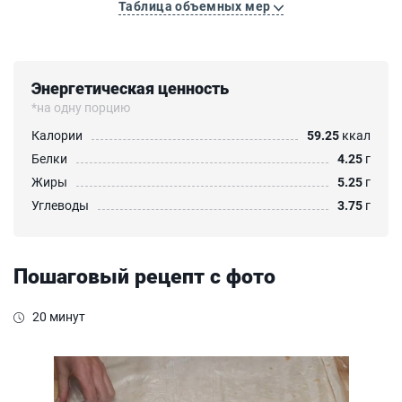
Таблица объемных мер
Энергетическая ценность
*на одну порцию
Калории
59.25
ккал
Белки
4.25
г
Жиры
5.25
г
Углеводы
3.75
г
Пошаговый рецепт с фото
20 минут