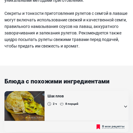
уникальными методами приготовления.
Секреты и тонкости приготовления рулетов с семгой в лаваше
могут включать использование свежей и качественной семги,
правильного намазывания соусов на лаваш, аккуратного
заворачивания и запекания рулетов. Рекомендуется также
щедро посыпать рулеты свежими травами перед подачей,
чтобы придать им свежесть и аромат.
Блюда с похожими ингредиентами
Шах плов
2 ч
8
порций
Интереснейший плов в духовке или Шах плов, как его называют в
В мои рецепты
некоторых странах. Такое уникальное блюдо легко и просто