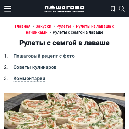
Открыть меню
Главная
Закуски
Рулеты
Рулеты из лаваша с
начинками
Рулеты с семгой в лаваше
Рулеты с семгой в лаваше
Пошаговый рецепт с фото
Советы кулинаров
Комментарии
Рулеты с семгой в лаваше
Р