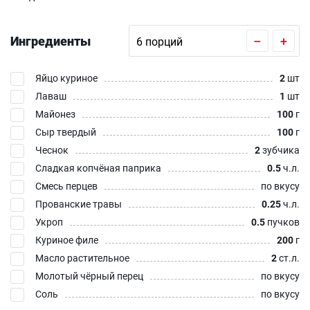
Ингредиенты
–
+
Яйцо куриное
2
шт
Лаваш
1
шт
Майонез
100
г
Сыр твердый
100
г
Чеснок
2
зубчика
Сладкая копчёная паприка
0.5
ч.л.
Смесь перцев
по вкусу
Прованские травы
0.25
ч.л.
Укроп
0.5
пучков
Куриное филе
200
г
Масло растительное
2
ст.л.
Молотый чёрный перец
по вкусу
Соль
по вкусу