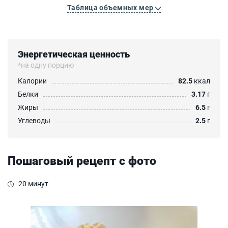
Таблица объемных мер
Энергетическая ценность
*на одну порцию
Калории
82.5
ккал
Белки
3.17
г
Жиры
6.5
г
Углеводы
2.5
г
Пошаговый рецепт с фото
20 минут