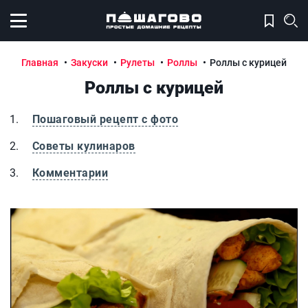
Открыть меню
Главная
Закуски
Рулеты
Роллы
Роллы с курицей
Роллы с курицей
Пошаговый рецепт с фото
Советы кулинаров
Комментарии
Роллы с курицей
Р