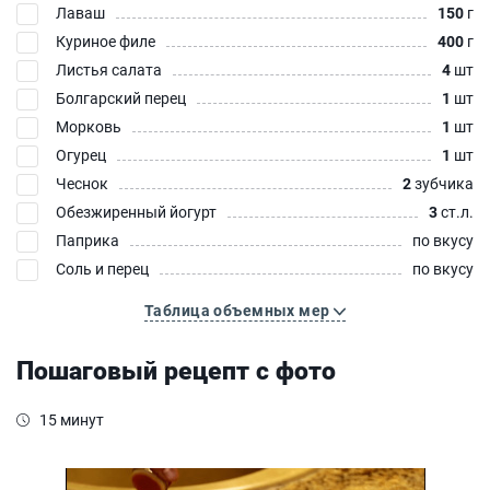
Лаваш
150
г
Куриное филе
400
г
Листья салата
4
шт
Болгарский перец
1
шт
Морковь
1
шт
Огурец
1
шт
Чеснок
2
зубчика
Обезжиренный йогурт
3
ст.л.
Паприка
по вкусу
Соль и перец
по вкусу
Таблица объемных мер
Пошаговый рецепт с фото
15 минут