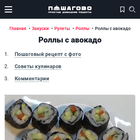
Открыть меню
Главная
Закуски
Рулеты
Роллы
Роллы с авокадо
Роллы с авокадо
Пошаговый рецепт с фото
Советы кулинаров
Комментарии
Роллы с авокадо
Р