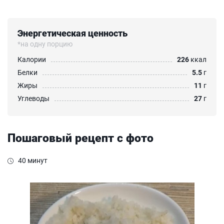
Энергетическая ценность
*на одну порцию
Калории
226
ккал
Белки
5.5
г
Жиры
11
г
Углеводы
27
г
Пошаговый рецепт с фото
40 минут