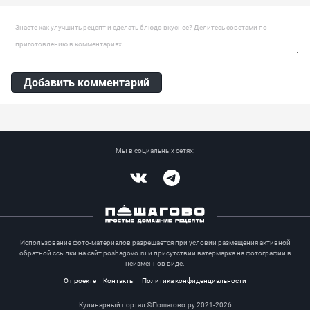
Оставить комментарий
Добавить комментарий
Мы в социальных сетях:
Vkontakte
Telegram
Использование фото-материалов разрешается при условии размещения активной
обратной ссылки на сайт poshagovo.ru и присутствии ватермарка на фотографии в
неизменнов виде.
О проекте
Контакты
Политика конфиденциальности
Кулинарный портал ©Пошагово.ру 2021-2026