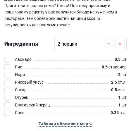
Приготовить роллы дома? Легко! По этому простому и
пошаговому рецепту у вас получится блюдо не хуже, чем в
ресторане. Тем более количество начинки можно
регулировать на свое усмотрение.
Ингредиенты
–
+
Авокадо
0.5
шт
Рис
0.5
стаканов
Нори
2
шт
Рисовый уксус
2.5
ст.л.
Сахар
0.5
ст.л.
Огурец
1
шт
Болгарский перец
1
шт
Соль
0.25
ч.л.
Таблица объемных мер