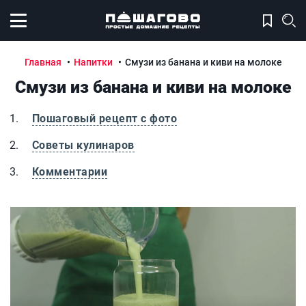
Открыть меню
Главная
Напитки
Смузи из банана и киви на молоке
Смузи из банана и киви на молоке
Пошаговый рецепт с фото
Советы кулинаров
Комментарии
Смузи из банана и киви на молоке
С