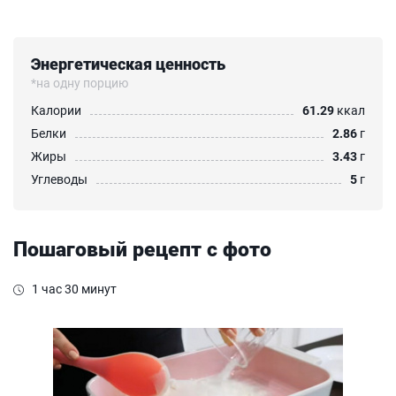
Энергетическая ценность
*на одну порцию
Калории
61.29
ккал
Белки
2.86
г
Жиры
3.43
г
Углеводы
5
г
Пошаговый рецепт с фото
1 час 30 минут