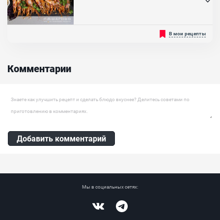
Стейк зубатки, Лимон , Чеснок сушеный, Розмарин, Масло
оливковое
Крупные, замороженные лангустины, очень вкусные, и стоят
В мои рецепты
разумных денег. Главное - правильно их приготовить! Лангустины
в соусе песто в духовке - очень простой и быстрый рецепт. Однако,
при этом, вкус этого блюда - всегда на высоте! Мясо лангустинов
получается мягкое и нежное, с тонким и изысканным вкусом. Всё
Комментарии
приготовление займет не более 25 минут,...
Ингредиенты:
Лангустин, Базилик свежий, Петрушка (зелень), Чеснок, Сыр
Оставить комментарий
«Пармезан»‎, Арахис, Масло оливковое
Добавить комментарий
Мы в социальных сетях:
Vkontakte
Telegram