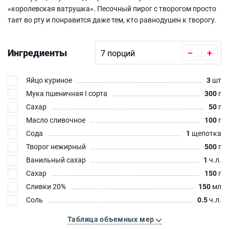
«королевская ватрушка». Песочный пирог с творогом просто
тает во рту и понравится даже тем, кто равнодушен к творогу.
Ингредиенты
–
+
Яйцо куриное
3
шт
Мука пшеничная I сорта
300
г
Сахар
50
г
Масло сливочное
100
г
Сода
1
щепотка
Творог нежирный
500
г
Ванильный сахар
1
ч.л.
Сахар
150
г
Сливки 20%
150
мл
Соль
0.5
ч.л.
Таблица объемных мер