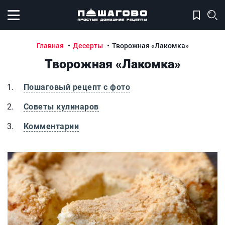
Открыть меню
Главная
Десерты
Творожная «Лакомка»
Творожная «Лакомка»
Пошаговый рецепт с фото
Советы кулинаров
Комментарии
Творожная «Лакомка»
Т