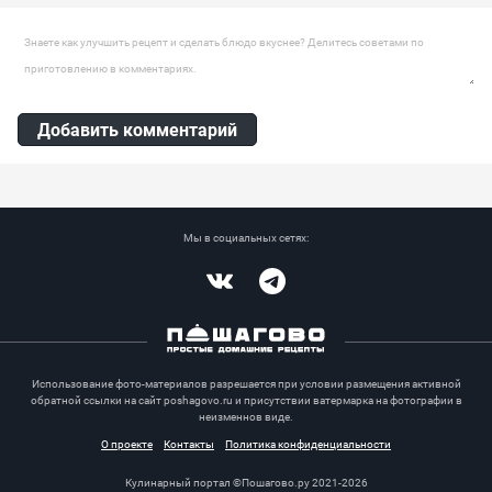
Ингредиенты:
Шампиньоны, Спагетти, Сливки 20%, Сливки 10%, Масло
Оставить комментарий
сливочное, Лук репчатый, Прованские травы, Сыр твердый
Добавить комментарий
Мы в социальных сетях:
Vkontakte
Telegram
Использование фото-материалов разрешается при условии размещения активной
обратной ссылки на сайт poshagovo.ru и присутствии ватермарка на фотографии в
неизменнов виде.
О проекте
Контакты
Политика конфиденциальности
Кулинарный портал ©Пошагово.ру 2021-2026