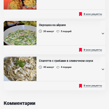
Маффины довольно вкусные, они отлично подойдут в качестве перекус
В мои рецепты
Хороший вариант для тех, кто придерживается правильного
питания....
Окрошка на айране
30
минут
5
порций
Приелась на квасе? Есть выход! Нежная окрошка на айране. Она
В мои рецепты
получится освежающая и легкая, особенно в жаркое время года.
А еще обратите внимание на калорийность - она составляет
менее 100 ккал....
Спагетти с грибами в сливочном соусе
40
минут
4
порции
Спагетти с грибами в сливочном соусе - отличное решение для
В мои рецепты
сытного семейного ужина, с нежными грибными и сливочными
нотками во вкусе. Сливки чудесным образом сочетаются со
спагетти, а ломтики грибов дополняют это сочетание. Грибы для
блюда можно использовать любые: шампиньоны, белые, лисички,
Комментарии
сыроежками. В этом рецепте мы остановимся на шампиньонах....