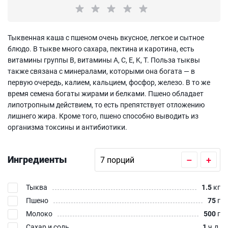
Тыквенная каша с пшеном очень вкусное, легкое и сытное
блюдо. В тыкве много сахара, пектина и каротина, есть
витамины группы B, витамины A, C, E, K, T. Польза тыквы
также связана с минералами, которыми она богата — в
первую очередь, калием, кальцием, фосфор, железо. В то же
время семена богаты жирами и белками. Пшено обладает
липотропным действием, то есть препятствует отложению
лишнего жира. Кроме того, пшено способно выводить из
организма токсины и антибиотики.
Ингредиенты
–
+
Тыква
1.5
кг
Пшено
75
г
Молоко
500
г
Сахар и соль
1
ч.л.