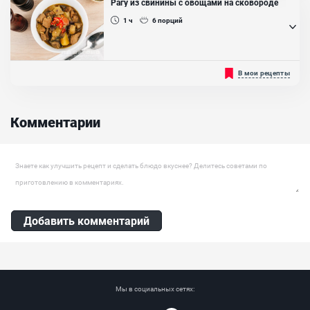
Рагу из свинины с овощами на сковороде
запеканка из овощей, индейки, мяса или рыбы станет нежнее и
подарит вам минутки наслаждения!...
1 ч
6
порций
Горячее свиное рагу с ярким, насыщенным вкусом. Пряная
В мои рецепты
свинина и томленые овощи — полноценное блюдо с интересной
вкусовой гаммой, будет хорошо сочетаться и с гарнирами. Может
подаваться, как отдельное самостоятельное горячее, к которому
хорошо подойдут и холодные закуски, в качестве дополнения....
Комментарии
Оставить комментарий
Добавить комментарий
Мы в социальных сетях: