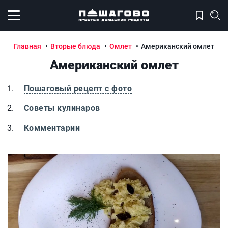
Открыть меню
Главная
Вторые блюда
Омлет
Американский омлет
Американский омлет
Пошаговый рецепт с фото
Советы кулинаров
Комментарии
Американский омлет
А