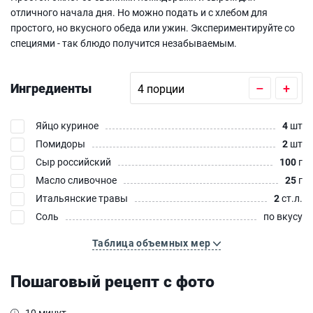
отличного начала дня. Но можно подать и с хлебом для
простого, но вкусного обеда или ужин. Экспериментируйте со
специями - так блюдо получится незабываемым.
Ингредиенты
–
+
Яйцо куриное
4
шт
Помидоры
2
шт
Сыр российский
100
г
Масло сливочное
25
г
Итальянские травы
2
ст.л.
Соль
по вкусу
Таблица объемных мер
Пошаговый рецепт с фото
10 минут