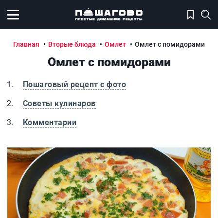
Открыть меню
Главная
Вторые блюда
Омлет
Омлет с помидорами
Омлет с помидорами
Пошаговый рецепт с фото
Советы кулинаров
Комментарии
Омлет с помидорами
О