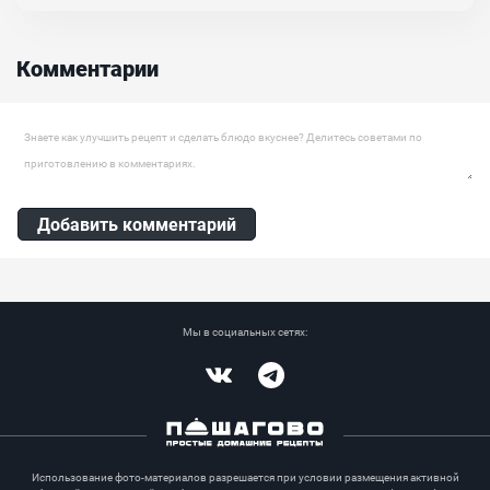
свинина и томленые овощи — полноценное блюдо с интересной
вкусовой гаммой, будет хорошо сочетаться и с гарнирами. Может
подаваться, как отдельное самостоятельное горячее, к которому
хорошо подойдут и холодные закуски, в качестве дополнения....
Комментарии
Оставить комментарий
Добавить комментарий
Мы в социальных сетях:
Vkontakte
Telegram
Использование фото-материалов разрешается при условии размещения активной