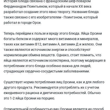
История блюда связана с французским шеф-поваром
Фердинандом Поинтьеном, который в начале XX века
разработал создание этого явно творогу. Название блюда
также связано с его изобретателем - Поинтэном, который
работал в городе Орси.
Теперь перейдем к пользе и вреду этого блюда. Яйца Орсини
богаты белком и содержат много витаминов и минералов,
таких как витамин В12, витамин А, витамин Д и железо. Они
также являются источником энергии и способствуют
нормализации обмена веществ. Однако, стоит помнить, что
яйца являются источником холестерина, поэтому модерация в
потреблении этого блюда особенно важна для людей,
страдающих сердечно-сосудистыми заболеваниями.
Существует норма потребления яиц Орсини, как и для любого
другого продукта. Рекомендуется употреблять их с учетом
ежедневного рациона и диетических потребностей. Обычно
это 1-2 яйца Орсини на порцию.
Отличительной особенностью яиц Орсини является их способ