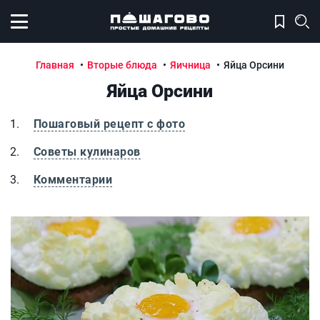
Открыть меню
Главная
Вторые блюда
Яичница
Яйца Орсини
Яйца Орсини
Пошаговый рецепт с фото
Советы кулинаров
Комментарии
Яйца Орсини
Я