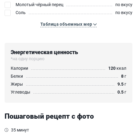
Молотый чёрный перец
по вкусу
Соль
по вкусу
Таблица объемных мер
Энергетическая ценность
*на одну порцию
Калории
120
ккал
Белки
8
г
Жиры
9.5
г
Углеводы
0.5
г
Пошаговый рецепт с фото
35 минут