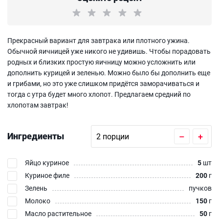
Прекрасный вариант для завтрака или плотного ужина.
Обычной яичницей уже никого не удивишь. Чтобы порадовать
родных и близких простую яичницу можно усложнить или
дополнить курицей и зеленью. Можно было бы дополнить еще
и грибами, но это уже слишком придётся заморачиваться и
тогда с утра будет много хлопот. Предлагаем средний по
хлопотам завтрак!
Ингредиенты
–
+
Яйцо куриное
5
шт
Куриное филе
200
г
Зелень
пучков
Молоко
150
г
Масло растительное
50
г