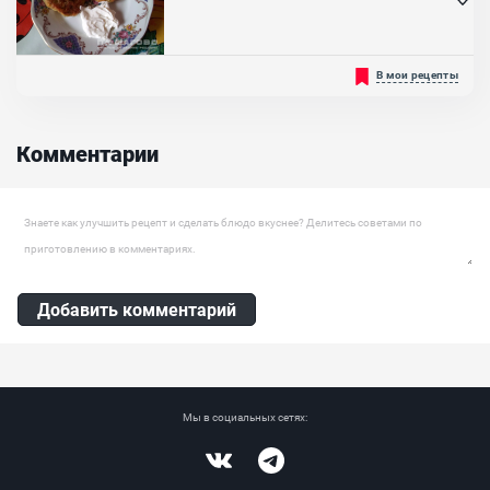
Ингредиенты:
Кижуч, Лимонный сок, Масло растительное
Очень вкусные котлеты, которые достаточно легко и просто
В мои рецепты
приготовить абсолютно каждому. Могут разнообразить
привычное меню и приятно удивить родных. Подойдет
вегетарианцам, но уверены, их стоит попробовать всем....
Комментарии
Оставить комментарий
Добавить комментарий
Мы в социальных сетях:
Vkontakte
Telegram