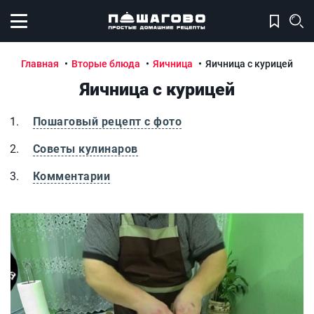
Открыть меню
Главная
Вторые блюда
Яичница
Яичница с курицей
Яичница с курицей
Пошаговый рецепт с фото
Советы кулинаров
Комментарии
Яичница с курицей
Я