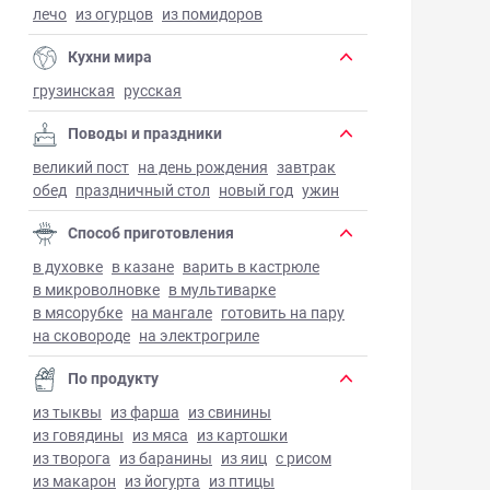
лечо
из огурцов
из помидоров
Кухни мира
грузинская
русская
Поводы и праздники
великий пост
на день рождения
завтрак
обед
праздничный стол
новый год
ужин
Способ приготовления
в духовке
в казане
варить в кастрюле
в микроволновке
в мультиварке
в мясорубке
на мангале
готовить на пару
на сковороде
на электрогриле
По продукту
из тыквы
из фарша
из свинины
из говядины
из мяса
из картошки
из творога
из баранины
из яиц
с рисом
из макарон
из йогурта
из птицы