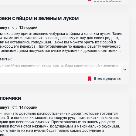
реки с яйцом и зеленым луком
минут
12
порций
м к вашему приготовлению чебуреки с яйцом и зеленым луком. Такие
и вы можете приготовить к повседневному столу для своих родных,
ни не оставались голодными. Также вы можете брать их с собой в
е хорошего перекуса. Приготовленные по нашему рецепту чебуреки с
 зеленым луком получаются очень вкусными и довольно сытными....
иенты:
риное, Мука пшеничная высш. сорта, Вода кипяченная, Лук зеленый,
растительное
В мои рецепты
 пончики
минут
14
порций
нчики - это довольно распространенный десерт, который готовится
ара. Эти пончики вы можете на скорую руку приготовить на завтрак
дник для всех своих близких. Приготовленные по нашему рецепту
ончики получаются нежными, воздушными и максимально вкусными.
риготовить их нам нужны будут только самые доступные и
е...