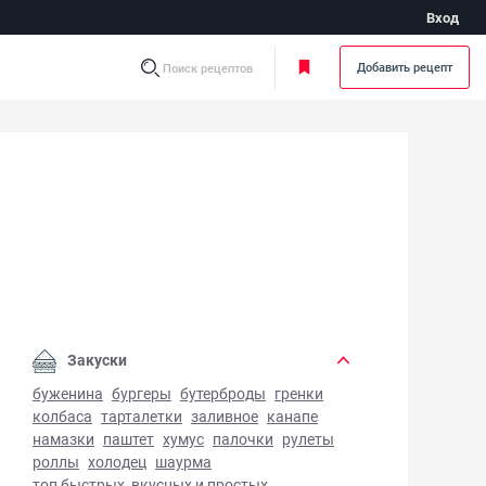
Вход
Добавить рецепт
Поиск рецептов
ница с молоком - фото готового блюда
Закуски
буженина
бургеры
бутерброды
гренки
колбаса
тарталетки
заливное
канапе
намазки
паштет
хумус
палочки
рулеты
роллы
холодец
шаурма
топ быстрых, вкусных и простых