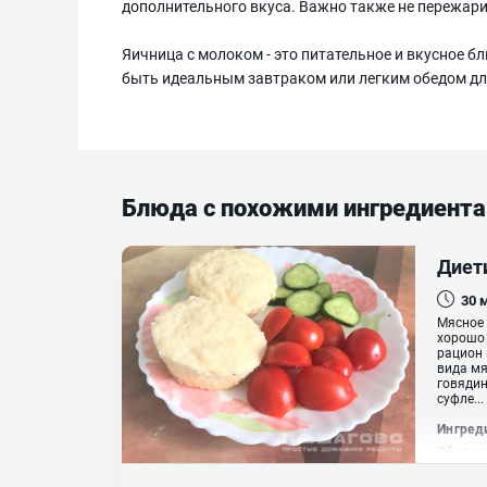
дополнительного вкуса. Важно также не пережар
Яичница с молоком - это питательное и вкусное б
быть идеальным завтраком или легким обедом дл
Блюда с похожими ингредиент
Диет
30
Мясное 
хорошо 
рацион 
вида мя
говядин
суфле...
Ингред
Яйцо ку