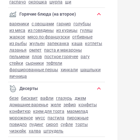
гаспачо
окрошка
шурпа
щи
Горячие блюда (на второе)
вареники
с овощами
гарнир
голубцы
из мяса
из говядины
из курицы
гуляш
жаркое
мясо по-французски
отбивные
из рыбы
жульен
запеканка
каша
котлеты
лазанья
омлет
паста и макароны
пельмени
плов
постное горячее
рагу
стейки
сырники
тефтели
фаршированные перцы
хинкали
шашлыки
яичница
Десерты
безе
бисквит
вафли
глазурь
джем
домашнее варенье
желе
зефир
конфеты
конфитюр
крем для торта
мармелад
мороженое
мусс
пастила
пирожные
повидло
пудинг
сироп
суфле
торты
чизкейк
халва
штрудель