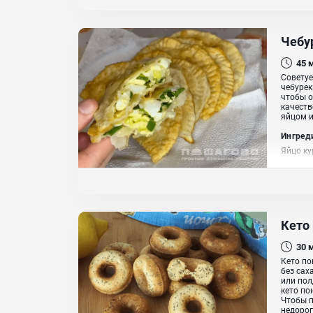
Чебу
45
Советуе
чебурек
чтобы о
качеств
яйцом и
Ингред
Яйцо ку
Масло 
Кето
30
Кето по
без сах
или пол
кето п
Чтобы п
недороги