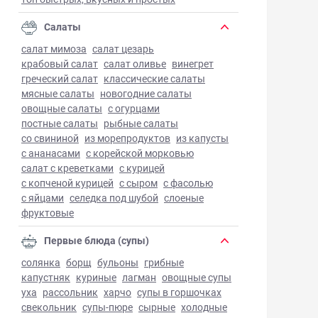
Салаты
салат мимоза
салат цезарь
крабовый салат
салат оливье
винегрет
греческий салат
классические салаты
мясные салаты
новогодние салаты
овощные салаты
с огурцами
постные салаты
рыбные салаты
со свининой
из морепродуктов
из капусты
с ананасами
с корейской морковью
салат с креветками
с курицей
с копченой курицей
с сыром
с фасолью
с яйцами
селедка под шубой
слоеные
фруктовые
Первые блюда (супы)
солянка
борщ
бульоны
грибные
капустняк
куриные
лагман
овощные супы
уха
рассольник
харчо
супы в горшочках
свекольник
супы-пюре
сырные
холодные