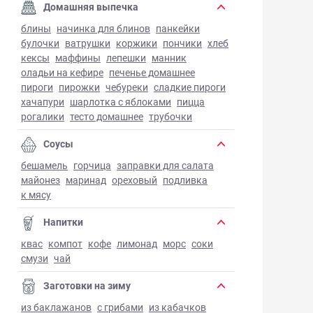
Домашняя выпечка
блины
начинка для блинов
панкейки
булочки
ватрушки
коржики
пончики
хлеб
кексы
маффины
лепешки
манник
оладьи на кефире
печенье домашнее
пироги
пирожки
чебуреки
сладкие пироги
хачапури
шарлотка с яблоками
пицца
рогалики
тесто домашнее
трубочки
Соусы
бешамель
горчица
заправки для салата
майонез
маринад
ореховый
подливка
к мясу
Напитки
квас
компот
кофе
лимонад
морс
соки
смузи
чай
Заготовки на зиму
из баклажанов
с грибами
из кабачков