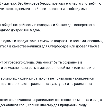
E и железо. Это белковое блюдо, поэтому его часто употребляют
 считается одним из наиболее полезных и необходимых
 общей потребности в калориях и белках для конкретного
дного до трех яиц в день.
блюдами и продуктами. Ее можно подавать с тостами, овощами,
ться в качестве начинки для бутербродов или добавляться в
ит от готового блюда. Она может быть сохранена в
ти ее можно подогреть в микроволновой печи или на плите.
о многих кухнях мира, но она не привязана к конкретной
о приготавливают в различных культурах и на различных
локом заключаются в правильном соотношении молока и яиц, а
добавляют соль, специи или сыр для придания блюду