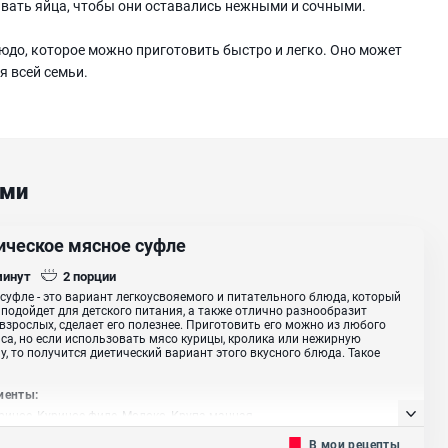
ивать яйца, чтобы они оставались нежными и сочными.
людо, которое можно приготовить быстро и легко. Оно может
я всей семьи.
ами
ическое мясное суфле
минут
2
порции
суфле - это вариант легкоусвояемого и питательного блюда, который
подойдет для детского питания, а также отлично разнообразит
взрослых, сделает его полезнее. Приготовить его можно из любого
са, но если использовать мясо курицы, кролика или нежирную
у, то получится диетический вариант этого вкусного блюда. Такое
иенты:
риное, Куриное филе, Молоко, Крупа манная
В мои рецепты