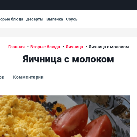
торые блюда
Десерты
Выпечка
Соусы
Главная
Вторые блюда
Яичница
Яичница с молоком
Яичница с молоком
ов
Комментарии
Яич