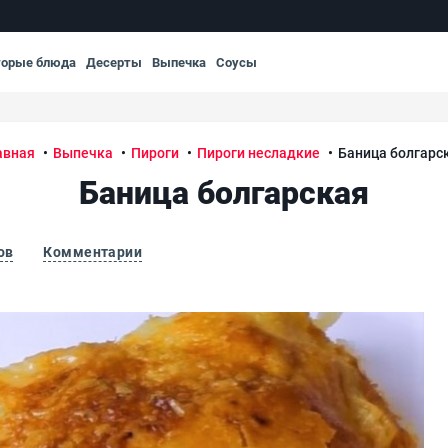
торые блюда
Десерты
Выпечка
Соусы
авная
Выпечка
Пироги
Пироги несладкие
Баница болгарс
Баница болгарская
ов
Комментарии
Бан