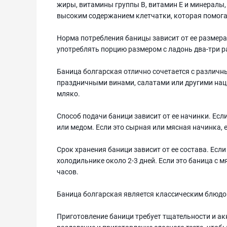
жиры, витамины группы В, витамин Е и минералы, 
высоким содержанием клетчатки, которая помога
Норма потребления баницы зависит от ее размера
употреблять порцию размером с ладонь два-три р
Баница болгарская отлично сочетается с различн
праздничными винами, салатами или другими нац
мляко.
Способ подачи баници зависит от ее начинки. Есл
или медом. Если это сырная или мясная начинка, 
Срок хранения баници зависит от ее состава. Если
холодильнике около 2-3 дней. Если это баница с м
часов.
Баница болгарская является классическим блюдо
Приготовление баници требует тщательности и а