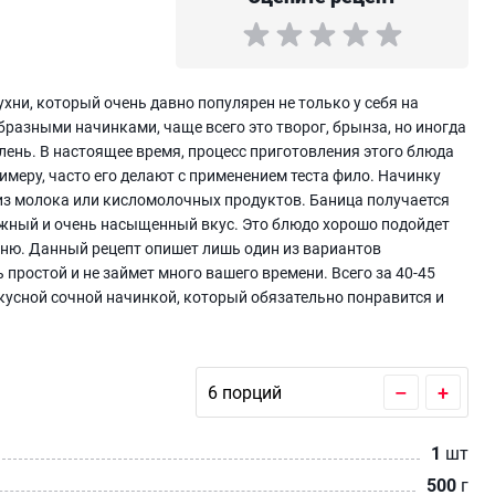
ухни, который очень давно популярен не только у себя на
образными начинками, чаще всего это творог, брынза, но иногда
лень. В настоящее время, процесс приготовления этого блюда
римеру, часто его делают с применением теста фило. Начинку
з молока или кисломолочных продуктов. Баница получается
нежный и очень насыщенный вкус. Это блюдо хорошо подойдет
меню. Данный рецепт опишет лишь один из вариантов
 простой и не займет много вашего времени. Всего за 40-45
вкусной сочной начинкой, который обязательно понравится и
–
+
1
шт
500
г