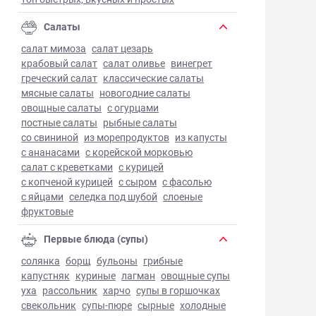
Салаты
салат мимоза
салат цезарь
крабовый салат
салат оливье
винегрет
греческий салат
классические салаты
мясные салаты
новогодние салаты
овощные салаты
с огурцами
постные салаты
рыбные салаты
со свининой
из морепродуктов
из капусты
с ананасами
с корейской морковью
салат с креветками
с курицей
с копченой курицей
с сыром
с фасолью
с яйцами
селедка под шубой
слоеные
фруктовые
Первые блюда (супы)
солянка
борщ
бульоны
грибные
капустняк
куриные
лагман
овощные супы
уха
рассольник
харчо
супы в горшочках
свекольник
супы-пюре
сырные
холодные