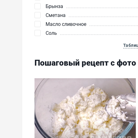
Брынза
Сметана
Масло сливочное
Соль
Табли
Пошаговый рецепт с фото