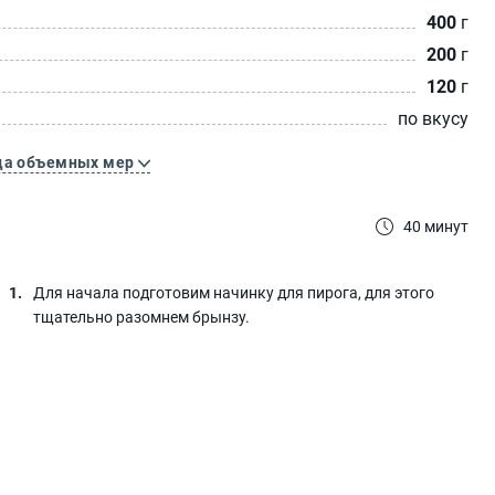
400
г
200
г
120
г
по вкусу
ца объемных мер
40 минут
Для начала подготовим начинку для пирога, для этого
тщательно разомнем брынзу.