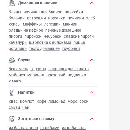
Домашняя выпечка
блины
начинка для блинов
панкейки
булочки
ватрушки
коржики
пончики
хлеб
кексы
маффины
лепешки
манник
оладьи на кефире
печенье домашнее
пироги
пирожки
чебуреки
сладкие пироги
хачапури
шарлотка с яблоками
пицца
рогалики
тесто домашнее
трубочки
Соусы
бешамель
горчица
заправки для салата
майонез
маринад
ореховый
подливка
к мясу
Напитки
квас
компот
кофе
лимонад
морс
соки
смузи
чай
Заготовки на зиму
из баклажанов
с грибами
из кабачков