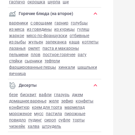
гаспачо
окрошка
шурпа
щи
Горячие блюда (на второе)
вареники
с овощами
гарнир
голубцы
из мяса
из говядины
из курицы
гуляш
жаркое
мясо по-французски
отбивные
из рыбы
жульен
запеканка
каша
котлеты
лазанья
омлет
паста и макароны
пельмени
плов
постное горячее
рагу
стейки
сырники
тефтели
фаршированные перцы
хинкали
шашлыки
яичница
Десерты
безе
бисквит
вафли
глазурь
джем
домашнее варенье
желе
зефир
конфеты
конфитюр
крем для торта
мармелад
мороженое
мусс
пастила
пирожные
повидло
пудинг
сироп
суфле
торты
чизкейк
халва
штрудель