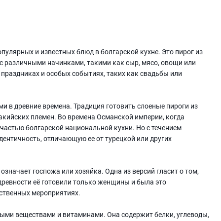
пулярных и известных блюд в болгарской кухне. Это пирог из
 с различными начинками, такими как сыр, мясо, овощи или
 праздниках и особых событиях, таких как свадьбы или
и в древние времена. Традиция готовить слоеные пироги из
ракийских племен. Во времена Османской империи, когда
 частью болгарской национальной кухни. Но с течением
дентичность, отличающую ее от турецкой или других
 означает госпожа или хозяйка. Одна из версий гласит о том,
 древности её готовили только женщины и была это
ственных мероприятиях.
ыми веществами и витаминами. Она содержит белки, углеводы,