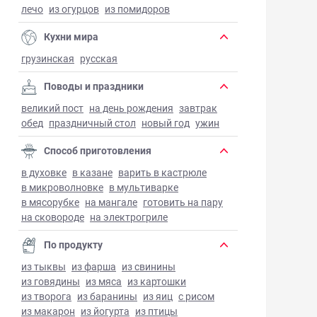
лечо
из огурцов
из помидоров
Кухни мира
грузинская
русская
Поводы и праздники
великий пост
на день рождения
завтрак
обед
праздничный стол
новый год
ужин
Способ приготовления
в духовке
в казане
варить в кастрюле
в микроволновке
в мультиварке
в мясорубке
на мангале
готовить на пару
на сковороде
на электрогриле
По продукту
из тыквы
из фарша
из свинины
из говядины
из мяса
из картошки
из творога
из баранины
из яиц
с рисом
из макарон
из йогурта
из птицы