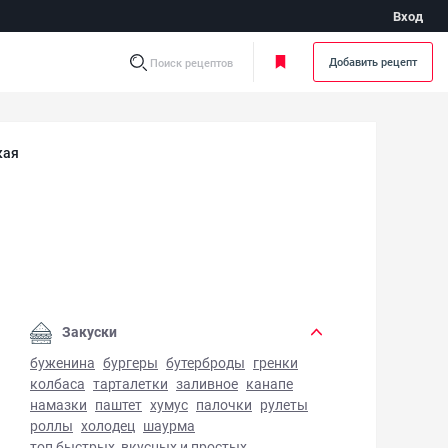
Вход
Добавить рецепт
Поиск рецептов
кая
ица болгарская - фото готового блюда
Закуски
буженина
бургеры
бутерброды
гренки
колбаса
тарталетки
заливное
канапе
намазки
паштет
хумус
палочки
рулеты
роллы
холодец
шаурма
топ быстрых, вкусных и простых