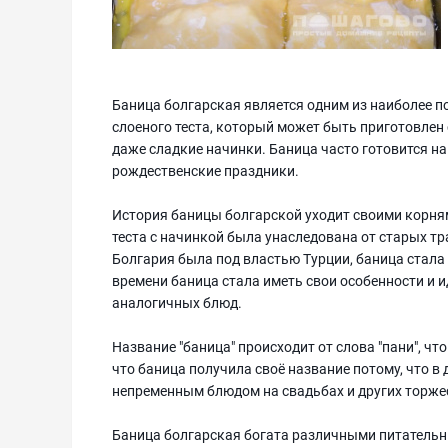
Баница болгарская является одним из наиболее по
слоеного теста, который может быть приготовлен
даже сладкие начинки. Баница часто готовится на
рождественские праздники.
История баницы болгарской уходит своими корням
теста с начинкой была унаследована от старых т
Болгария была под властью Турции, баница стала
времени баница стала иметь свои особенности и и
аналогичных блюд.
Название "баница" происходит от слова "пани", что
что баница получила своё название потому, что в
непременным блюдом на свадьбах и других торже
Баница болгарская богата различными питательн