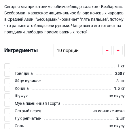
Сегодня мы приготовим любимое блюдо казахов - Бесбармак.
Бесбармак - казахское национальное блюдо кочевых народов
в Средней Азии. "Бесбармак" - означает "пять пальцев", потому
что раньше это блюдо ели руками. Чаще всего его готовят на
праздники, либо для приема важных гостей.
Ингредиенты
–
+
1
кг
Говядина
250
г
Яйцо куриное
3
шт
Конина
1.5
кг
Шужук
по вкусу
Мука пшеничная I сорта
Острый перец
на кончике ножа
Лук репчатый
2
шт
Соль
по вкусу