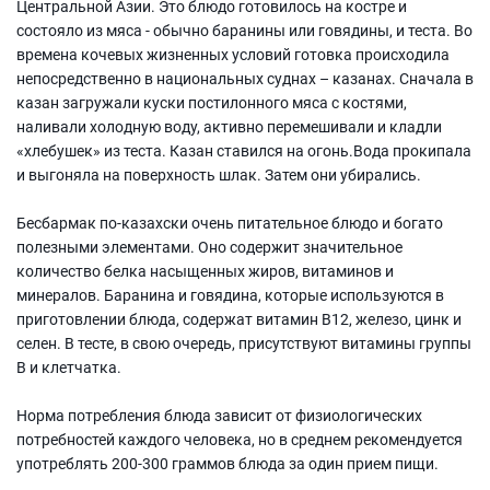
Центральной Азии. Это блюдо готовилось на костре и
состояло из мяса - обычно баранины или говядины, и теста. Во
времена кочевых жизненных условий готовка происходила
непосредственно в национальных суднах – казанах. Сначала в
казан загружали куски постилонного мяса с костями,
наливали холодную воду, активно перемешивали и кладли
«хлебушек» из теста. Казан ставился на огонь.Вода прокипала
и выгоняла на поверхность шлак. Затем они убирались.
Бесбармак по-казахски очень питательное блюдо и богато
полезными элементами. Оно содержит значительное
количество белка насыщенных жиров, витаминов и
минералов. Баранина и говядина, которые используются в
приготовлении блюда, содержат витамин B12, железо, цинк и
селен. В тесте, в свою очередь, присутствуют витамины группы
В и клетчатка.
Норма потребления блюда зависит от физиологических
потребностей каждого человека, но в среднем рекомендуется
употреблять 200-300 граммов блюда за один прием пищи.