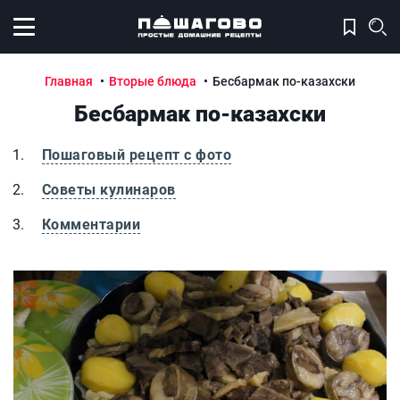
Открыть меню
Главная
Вторые блюда
Бесбармак по-казахски
Бесбармак по-казахски
Пошаговый рецепт с фото
Советы кулинаров
Комментарии
Бесбармак по-казахски
Б