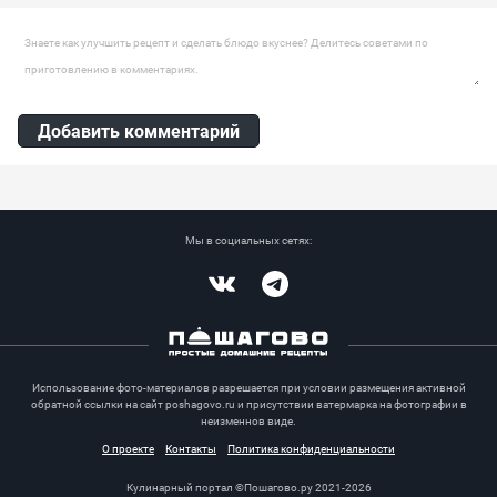
Оставить комментарий
Добавить комментарий
Мы в социальных сетях:
Vkontakte
Telegram
Использование фото-материалов разрешается при условии размещения активной
обратной ссылки на сайт poshagovo.ru и присутствии ватермарка на фотографии в
неизменнов виде.
О проекте
Контакты
Политика конфиденциальности
Кулинарный портал ©Пошагово.ру 2021-2026