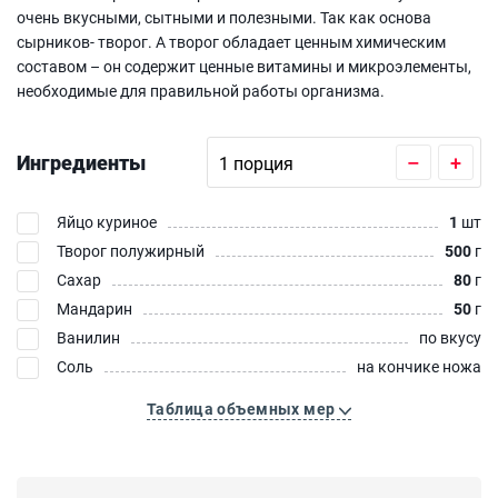
очень вкусными, сытными и полезными. Так как основа
сырников- творог. А творог обладает ценным химическим
составом – он содержит ценные витамины и микроэлементы,
необходимые для правильной работы организма.
Ингредиенты
–
+
Яйцо куриное
1
шт
Творог полужирный
500
г
Сахар
80
г
Мандарин
50
г
Ванилин
по вкусу
Соль
на кончике ножа
Таблица объемных мер