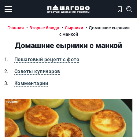
Открыть меню
Главная
Вторые блюда
Сырники
Домашние сырники
с манкой
Домашние сырники с манкой
Пошаговый рецепт с фото
Советы кулинаров
Комментарии
Домашние сырники с манкой
Д