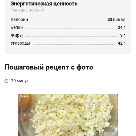
Энергетическая ценность
*на одну порцию
Калории
338
ккал
Белки
24
г
Жиры
9
г
Углеводы
42
г
Пошаговый рецепт с фото
20 минут