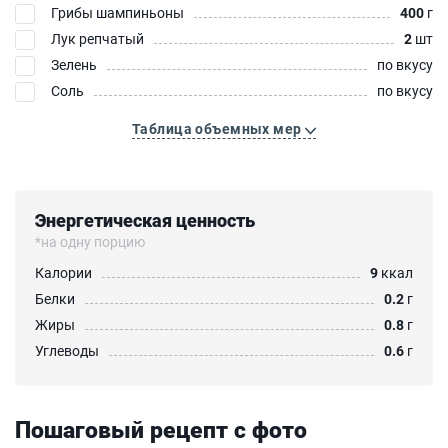
Грибы шампиньоны
400
г
Лук репчатый
2
шт
Зелень
по вкусу
Соль
по вкусу
Таблица объемных мер
Энергетическая ценность
*на одну порцию
Калории
9
ккал
Белки
0.2
г
Жиры
0.8
г
Углеводы
0.6
г
Пошаговый рецепт с фото