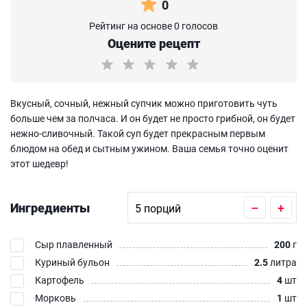
0
Рейтинг на основе 0 голосов
Оцените рецепт
Вкусный, сочный, нежный супчик можно приготовить чуть
больше чем за полчаса. И он будет не просто грибной, он будет
нежно-сливочный. Такой суп будет прекрасным первым
блюдом на обед и сытным ужином. Ваша семья точно оценит
этот шедевр!
Ингредиенты
–
+
Сыр плавленный
200
г
Куриный бульон
2.5
литра
Картофель
4
шт
Морковь
1
шт