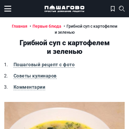
Открыть меню
Главная
Первые блюда
Грибной суп с картофелем
и зеленью
Грибной суп с картофелем
и зеленью
Пошаговый рецепт с фото
Советы кулинаров
Комментарии
Грибной суп с картофелем и зеленью
Г