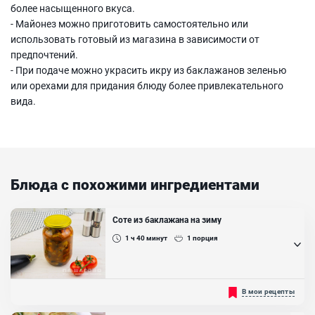
более насыщенного вкуса.
- Майонез можно приготовить самостоятельно или
использовать готовый из магазина в зависимости от
предпочтений.
- При подаче можно украсить икру из баклажанов зеленью
или орехами для придания блюду более привлекательного
вида.
Блюда с похожими ингредиентами
Соте из баклажана на зиму
1 ч 40
минут
1
порция
Соте — это тушеные овощи, которые одинаково хороши в горячем
В мои рецепты
и холодном виде, поэтому их можно закрыть в банки и оставить
на зиму. Приготовьте с нами острое соте из баклажанов с перцем,