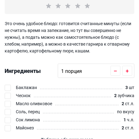
Это очень удобное блюдо: готовится считанные минуты (если
не считать время на запекание, но тут вы совершенно не
нужны), а подать можно как самостоятельное блюдо (с
хлебом, например), а можно в качестве гарнира к отварному
картофелю, картофельному пюре, кашам.
Ингредиенты
–
+
Баклажан
3
шт
Чеснок
2
зубчика
Масло оливковое
2
ст.л.
Соль, перец
по вкусу
Сок лимона
1
ч.л.
Майонез
2
ст.л.