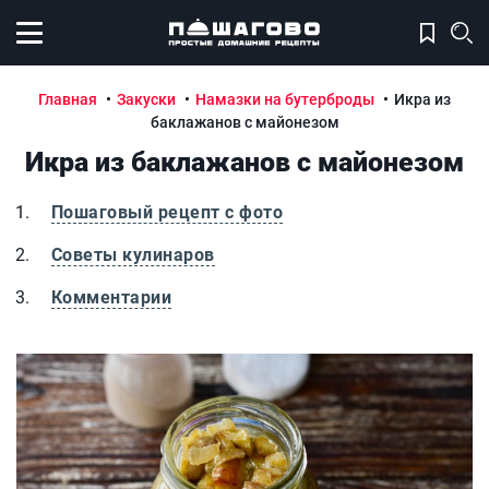
Открыть меню
Главная
Закуски
Намазки на бутерброды
Икра из
баклажанов с майонезом
Икра из баклажанов с майонезом
Пошаговый рецепт с фото
Советы кулинаров
Комментарии
Икра из баклажанов с майонезом
И