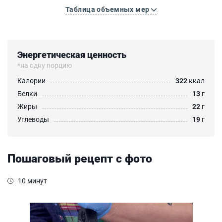
Таблица объемных мер
Энергетическая ценность
*на одну порцию
Калории
322
ккал
Белки
13
г
Жиры
22
г
Углеводы
19
г
Пошаговый рецепт с фото
10 минут