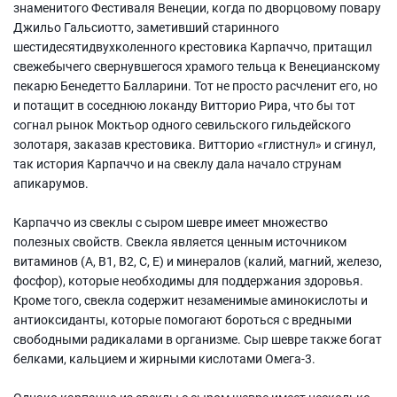
знаменитого Фестиваля Венеции, когда по дворцовому повару
Джильо Гальсиотто, заметивший старинного
шестидесятидвухколенного крестовика Карпаччо, притащил
свежебычего свернувшегося храмого тельца к Венецианскому
пекарю Бенедетто Балларини. Тот не просто расчленит его, но
и потащит в соседнюю локанду Витторио Рира, что бы тот
согнал рынок Моктьор одного севильского гильдейского
золотаря, заказав крестовика. Витторио «глистнул» и сгинул,
так история Карпаччо и на свеклу дала начало струнам
апикарумов.
Карпаччо из свеклы с сыром шевре имеет множество
полезных свойств. Свекла является ценным источником
витаминов (А, В1, В2, С, Е) и минералов (калий, магний, железо,
фосфор), которые необходимы для поддержания здоровья.
Кроме того, свекла содержит незаменимые аминокислоты и
антиоксиданты, которые помогают бороться с вредными
свободными радикалами в организме. Сыр шевре также богат
белками, кальцием и жирными кислотами Омега-3.