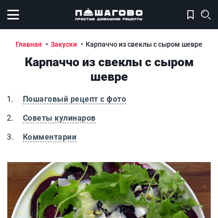
Открыть меню
Главная
Закуски
Карпаччо из свеклы с сыром шевре
Карпаччо из свеклы с сыром
шевре
Пошаговый рецепт с фото
Советы кулинаров
Комментарии
Карпаччо из свеклы с сыром шевре
К