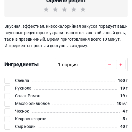
Оцените рецепт
Вкусная, эффектная, низкокалорийная закуска порадует ваши
вкусовые рецепторы и украсит ваш стол, как в обычный день,
так и в праздничный. Время приготовления всего 10 минут.
Ингредиенты просты и доступны каждому.
Ингредиенты
–
+
Свекла
160
г
Руккола
19
г
Салат Ромэн
19
г
Масло оливковое
10
мл
Чеснок
4
г
Кедровые орехи
5
г
Сыр козий
40
г