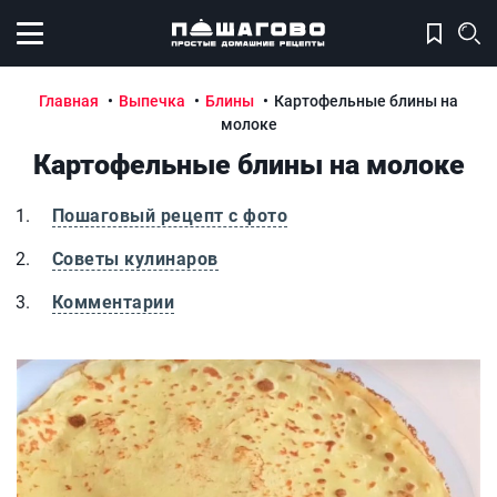
Открыть меню
Главная
Выпечка
Блины
Картофельные блины на
молоке
Картофельные блины на молоке
Пошаговый рецепт с фото
Советы кулинаров
Комментарии
Картофельные блины на молоке
К