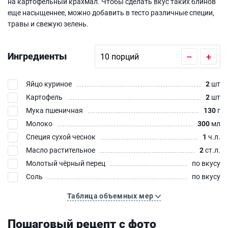
на картофельный крахмал. Чтобы сделать вкус таких блинов
еще насыщеннее, можно добавить в тесто различные специи,
травы и свежую зелень.
Ингредиенты
–
+
Яйцо куриное
2
шт
Картофель
2
шт
Мука пшеничная
130
г
Молоко
300
мл
Специя сухой чеснок
1
ч.л.
Масло растительное
2
ст.л.
Молотый чёрный перец
по вкусу
Соль
по вкусу
Таблица объемных мер
Пошаговый рецепт с фото