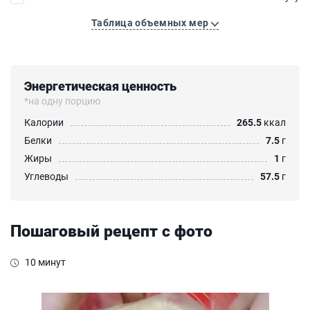
Таблица объемных мер
Энергетическая ценность
*на одну порцию
Калории
265.5
ккал
Белки
7.5
г
Жиры
1
г
Углеводы
57.5
г
Пошаговый рецепт с фото
10 минут