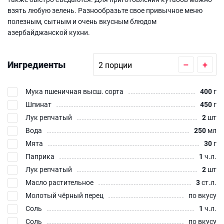
взять любую зелень. Разнообразьте свое привычное меню
полезным, сытным и очень вкусным блюдом
азербайджанской кухни.
Ингредиенты
–
+
Мука пшеничная высш. сорта
400
г
Шпинат
450
г
Лук репчатый
2
шт
Вода
250
мл
Мята
30
г
Паприка
1
ч.л.
Лук репчатый
2
шт
Масло растительное
3
ст.л.
Молотый чёрный перец
по вкусу
Соль
1
ч.л.
Соль
по вкусу