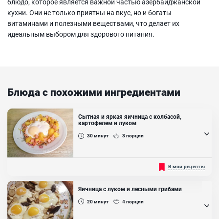
блюдо, которое является важной частью азербайджанской
кухни. Они не только приятны на вкус, но и богаты
витаминами и полезными веществами, что делает их
идеальным выбором для здорового питания.
Блюда с похожими ингредиентами
Сытная и яркая яичница с колбасой,
картофелем и луком
30
минут
3
порции
В том, что из обычных и рядовых продуктов можно приготовить
В мои рецепты
красивое, яркое и вкусное блюдо, есть заслуга и знания кулинара,
который умеет играть вкусами и ароматами. Яичница с колбасой,
картофелем и луком — одно из таких. Оно вкусное, сытное, а для
Яичница с луком и лесными грибами
завтрака — лучшего не пожелать. Такая яичница, благодаря
белкам, сразу утолит голод и надолго насытит....
20
минут
4
порции
Ингредиенты: