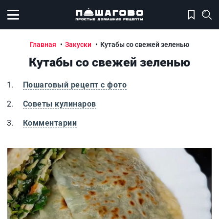
Открыть меню
Главная
Закуски
Кутабы со свежей зеленью
Кутабы со свежей зеленью
Пошаговый рецепт с фото
Советы кулинаров
Комментарии
Кутабы со свежей зеленью
К