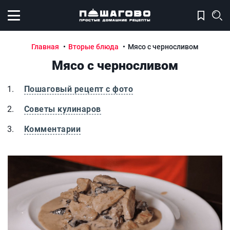
Открыть меню
Главная
Вторые блюда
Мясо с черносливом
Мясо с черносливом
Пошаговый рецепт с фото
Советы кулинаров
Комментарии
Мясо с черносливом
М