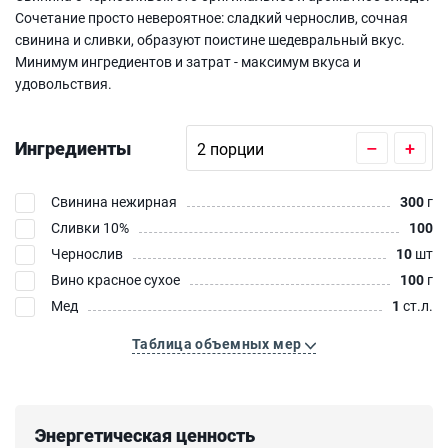
Сочетание просто невероятное: сладкий чернослив, сочная
свинина и сливки, образуют поистине шедевральный вкус.
Минимум ингредиентов и затрат - максимум вкуса и
удовольствия.
Ингредиенты
–
+
Свинина нежирная
300
г
Сливки 10%
100
Чернослив
10
шт
Вино красное сухое
100
г
Мед
1
ст.л.
Таблица объемных мер
Энергетическая ценность