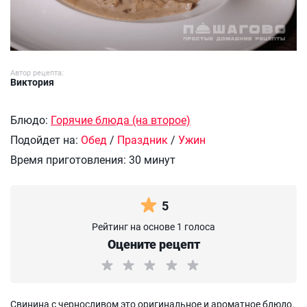
Автор рецепта:
Виктория
Блюдо:
Горячие блюда (на второе)
Подойдет на:
Обед
/
Праздник
/
Ужин
Время приготовления:
30 минут
5
Рейтинг на основе 1 голоса
Оцените рецепт
Свинина с черносливом это оригинальное и ароматное блюдо.