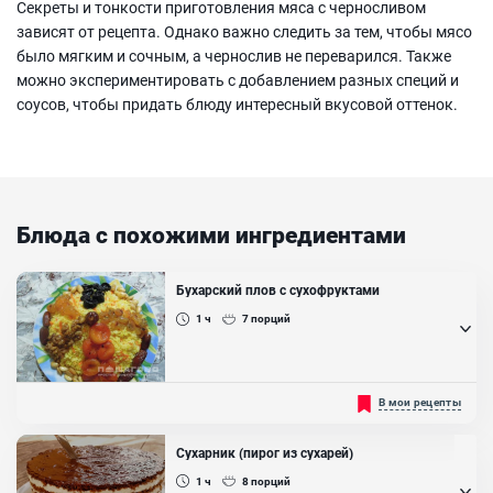
Секреты и тонкости приготовления мяса с черносливом
зависят от рецепта. Однако важно следить за тем, чтобы мясо
было мягким и сочным, а чернослив не переварился. Также
можно экспериментировать с добавлением разных специй и
соусов, чтобы придать блюду интересный вкусовой оттенок.
Блюда с похожими ингредиентами
Бухарский плов с сухофруктами
1 ч
7
порций
Не приторный, но сладковатый, ароматный и рассыпчатый
В мои рецепты
Бухарский плов с сухофруктами и орехами придется по вкусу как
взрослым, так и детям. Рис одинаково хорошо сочетается не
только с мясом, но и сладким черносливом, налитой солнцем
Сухарник (пирог из сухарей)
курагой, ароматной морковью и хрустящим фундуком. Такой рис
идеален на завтрак или обед, прекрасно сочетается с молоком
1 ч
8
порций