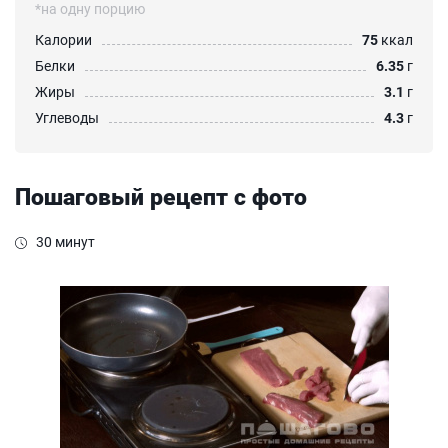
*на одну порцию
Калории
75
ккал
Белки
6.35
г
Жиры
3.1
г
Углеводы
4.3
г
Пошаговый рецепт с фото
30 минут