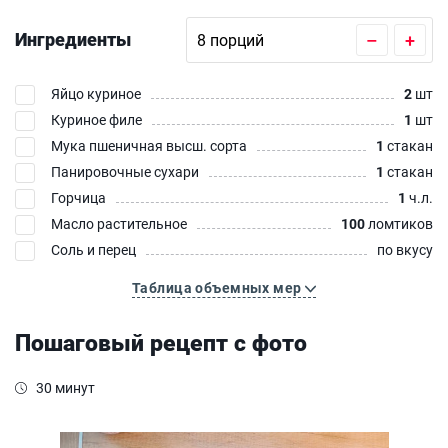
Ингредиенты
–
+
Яйцо куриное
2
шт
Куриное филе
1
шт
Мука пшеничная высш. сорта
1
стакан
Панировочные сухари
1
стакан
Горчица
1
ч.л.
Масло растительное
100
ломтиков
Соль и перец
по вкусу
Таблица объемных мер
Пошаговый рецепт с фото
30 минут