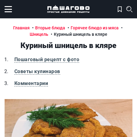
Открыть меню
Главная
Вторые блюда
Горячее блюдо из мяса
Шницель
Куриный шницель в кляре
Куриный шницель в кляре
Пошаговый рецепт с фото
Советы кулинаров
Комментарии
Куриный шницель в кляре
К