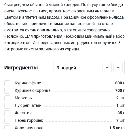
быстрее, чем обычный мясной холодец. По вкусу такое блюдо
очень вкусное, сытное, ароматное, с красивым янтарным
цветом и аппетитным видом. Праздничное оформление блюда
обязательно привлечет внимание ваших гостей, на столе
смотрится очень оригинально, а готовится совершенно
несложно. Для приготовления необходим минимальный набор
ингредиентов. Из представленных ингредиентов получится 3
литровые пакеты заливного из курицы.
Ингредиенты
–
+
Куриное филе
800
г
Куриные окорочка
700
г
Морковь
2
шт
Лук репчатый
1
шт
Желатин
35
г
Перец горошек
7
шт
Холодная вода
1.5
литр