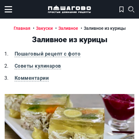
Открыть меню
Главная
Закуски
Заливное
Заливное из курицы
Заливное из курицы
Пошаговый рецепт с фото
Советы кулинаров
Комментарии
Заливное из курицы
З