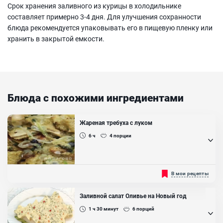
Срок хранения заливного из курицы в холодильнике
составляет примерно 3-4 дня. Для улучшения сохранности
блюда рекомендуется упаковывать его в пищевую пленку или
хранить в закрытой емкости.
Блюда с похожими ингредиентами
Жареная требуха с луком
6 ч
4
порции
Приготовить требуху - это почти совершить подвиг))). С одной
В мои рецепты
стороны,это не сложно. С другой стороны, это достаточно
муторно, так как, чтобы требуха не отдавала посторонними
запахами, её предварительно нужно хорошенько почистить и
Заливной салат Оливье на Новый год
очень долго варить. Но результат вас точно порадует, потому что
вкус у нее в приготовленном виде просто божественный....
1 ч 30
минут
6
порций
Ингредиенты: