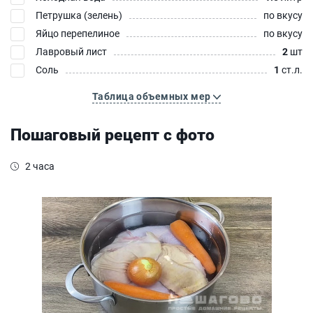
Петрушка (зелень)
по вкусу
Яйцо перепелиное
по вкусу
Лавровый лист
2
шт
Соль
1
ст.л.
Таблица объемных мер
Пошаговый рецепт с фото
2 часа