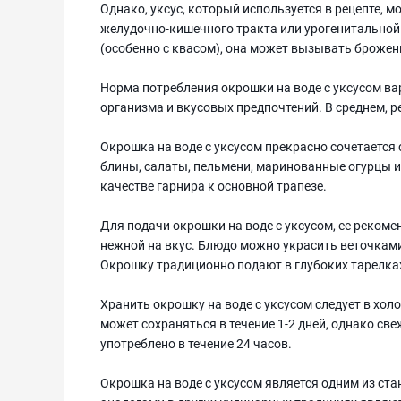
Однако, уксус, который используется в рецепте,
желудочно-кишечного тракта или урогенитальной 
(особенно с квасом), она может вызывать брожен
Норма потребления окрошки на воде с уксусом ва
организма и вкусовых предпочтений. В среднем, р
Окрошка на воде с уксусом прекрасно сочетается 
блины, салаты, пельмени, маринованные огурцы и
качестве гарнира к основной трапезе.
Для подачи окрошки на воде с уксусом, ее реком
нежной на вкус. Блюдо можно украсить веточками
Окрошку традиционно подают в глубоких тарелка
Хранить окрошку на воде с уксусом следует в холо
может сохраняться в течение 1-2 дней, однако све
употреблено в течение 24 часов.
Окрошка на воде с уксусом является одним из ст