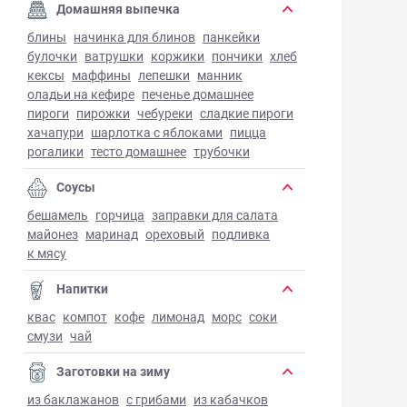
Домашняя выпечка
блины
начинка для блинов
панкейки
булочки
ватрушки
коржики
пончики
хлеб
кексы
маффины
лепешки
манник
оладьи на кефире
печенье домашнее
пироги
пирожки
чебуреки
сладкие пироги
хачапури
шарлотка с яблоками
пицца
рогалики
тесто домашнее
трубочки
Соусы
бешамель
горчица
заправки для салата
майонез
маринад
ореховый
подливка
к мясу
Напитки
квас
компот
кофе
лимонад
морс
соки
смузи
чай
Заготовки на зиму
из баклажанов
с грибами
из кабачков