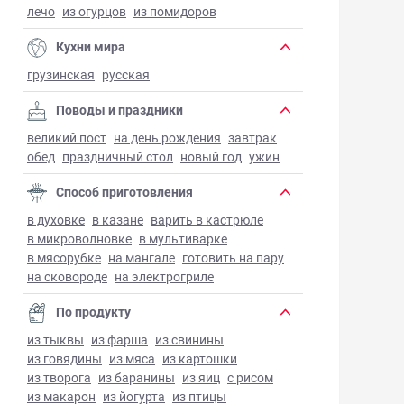
лечо
из огурцов
из помидоров
Кухни мира
грузинская
русская
Поводы и праздники
великий пост
на день рождения
завтрак
обед
праздничный стол
новый год
ужин
Способ приготовления
в духовке
в казане
варить в кастрюле
в микроволновке
в мультиварке
в мясорубке
на мангале
готовить на пару
на сковороде
на электрогриле
По продукту
из тыквы
из фарша
из свинины
из говядины
из мяса
из картошки
из творога
из баранины
из яиц
с рисом
из макарон
из йогурта
из птицы