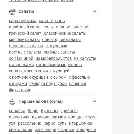
Салаты
салат мимоза
салат цезарь
крабовый салат
салат оливье
винегрет
греческий салат
классические салаты
мясные салаты
новогодние салаты
овощные салаты
с огурцами
постные салаты
рыбные салаты
со свининой
из морепродуктов
из капусты
с ананасами
с корейской морковью
салат с креветками
с курицей
с копченой курицей
с сыром
с фасолью
с яйцами
селедка под шубой
слоеные
фруктовые
Первые блюда (супы)
солянка
борщ
бульоны
грибные
капустняк
куриные
лагман
овощные супы
уха
рассольник
харчо
супы в горшочках
свекольник
супы-пюре
сырные
холодные