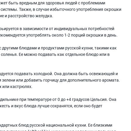
 может быть вредным для здоровья людей с проблемами
системы. Также, в случае избыточного употребления окрошки
ие и расстройство желудка.
рьируется в зависимости от индивидуальных потребностей
екомендуется употреблять около 1-2 порций окрошки в день.
с другими блюдами и продуктами русской кухни, такими как
 соленья. Ее можно подавать как отдельное блюдо или в
ендуется подавать холодной. Она должна быть освежающей и
 зелени или добавить горчицу для дополнительного аромата.
х или кастрюлях.
дильнике при температуре от 0 до +4 градусов Цельсия. Она
жесть и вкус блюда лучше сохранятся, если оно будет
андартных блюд русской национальной кухни. Ее близкими