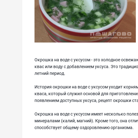
Окрошка на воде с уксусом - это холодное освежа
квас или воду с добавлением уксуса. Это традици
летний период.
История окрошки на воде с уксусом уходит корня
кваса, который служил основой для приготовлени
появлением доступных уксуса, рецепт окрошки ст
Окрошка на воде с уксусом имеет несколько полезн
минералами (калий, магний). Кроме того, она отл
способствует общему оздоровлению организма.