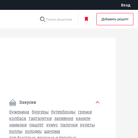
Вход
Добавить рецепт
Поиск рецептов
ошка на воде с уксусом - фото готового блюда
Закуски
буженина
бургеры
бутерброды
гренки
колбаса
тарталетки
заливное
канапе
намазки
паштет
хумус
палочки
рулеты
роллы
холодец
шаурма
топ быстрых, вкусных и простых