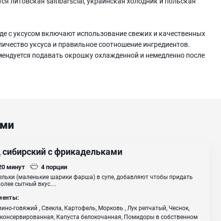
я литовская šaltibarščiai, украинская холодник и польская
де с уксусом включают использование свежих и качественных
ичество уксуса и правильное соотношение ингредиентов.
мендуется подавать окрошку охлажденной и немедленно после
ами
 сибирский с фрикадельками
 20
минут
4
порции
льки (маленькие шарики фарша) в супе, добавляют чтобы придать
олее сытный вкус....
иенты:
ино-говяжий , Свекла, Картофель, Морковь , Лук репчатый, Чеснок,
консервированная, Капуста белокочанная, Помидоры в собственном