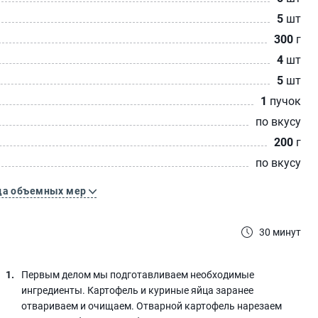
5
шт
300
г
4
шт
5
шт
1
пучок
по вкусу
200
г
по вкусу
ца объемных мер
30 минут
Первым делом мы подготавливаем необходимые
ингредиенты. Картофель и куриные яйца заранее
отвариваем и очищаем. Отварной картофель нарезаем