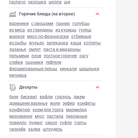
гаспачо
окрошка
шурпа
щи
Горячие блюда (на второе)
вареники
с овощами
гарнир
голубцы
из мяса
из говядины
из курицы
гуляш
жаркое
мясо по-французски
отбивные
из рыбы
жульен
запеканка
каша
котлеты
лазанья
омлет
паста и макароны
пельмени
плов
постное горячее
рагу
стейки
сырники
тефтели
фаршированные перцы
хинкали
шашлыки
яичница
Десерты
безе
бисквит
вафли
глазурь
джем
домашнее варенье
желе
зефир
конфеты
конфитюр
крем для торта
мармелад
мороженое
мусс
пастила
пирожные
повидло
пудинг
сироп
суфле
торты
чизкейк
халва
штрудель