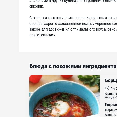
аналогами в других кулинарных традициях являютс
chłodnik.
Секреты и тонкости приготовления окрошки на во
овощей, хорошо охлажденной воды, умеренное кол
Также, для достижения оптимального вкуса, реко
приготовления.
Блюда с похожими ингредиент
Борщ
1 ч
Фрикаде
блюду б
Ингред
Фарш св
Фасоль 