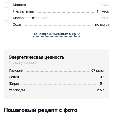
Молоко
1
ст.л.
Лук зеленый
1
пучок
Масло растительное
1
ст.л.
Соль
по вкусу
Таблица объемных мер
Энергетическая ценность
*на одну порцию
Калории
67
ккал
Белки
3
г
Жиры
5
г
Углеводы
2.5
г
Пошаговый рецепт с фото