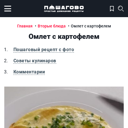
Открыть меню
Главная
Вторые блюда
Омлет с картофелем
Омлет с картофелем
Пошаговый рецепт с фото
Советы кулинаров
Комментарии
Омлет с картофелем
О