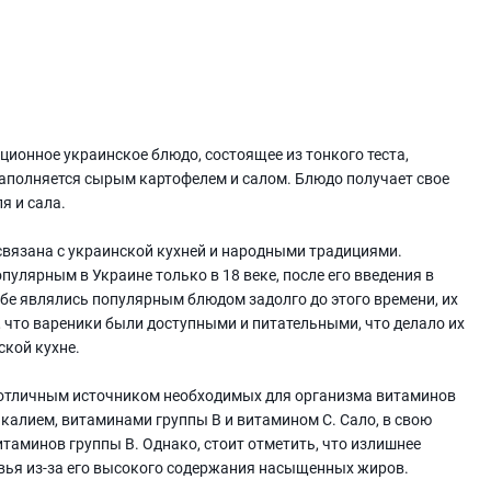
ционное украинское блюдо, состоящее из тонкого теста,
заполняется сырым картофелем и салом. Блюдо получает свое
я и сала.
связана с украинской кухней и народными традициями.
улярным в Украине только в 18 веке, после его введения в
ебе являлись популярным блюдом задолго до этого времени, их
, что вареники были доступными и питательными, что делало их
кой кухне.
 отличным источником необходимых для организма витаминов
 калием, витаминами группы В и витамином C. Сало, в свою
таминов группы В. Однако, стоит отметить, что излишнее
вья из-за его высокого содержания насыщенных жиров.