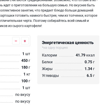
чь идет о приготовлении на большую семью. Но вкуснее быть
 коллективное занятие, что придает блюдо больше домашней
картошки готовить намного быстрее, чем из толченки, которое
 отличительная черта. Поэтому собирайтесь всей семьей и
иков из сырого картофеля!
–
+
Энергетическая ценность
*на одну порцию
1
шт
Калории
41.79
ккал
450
г
Белки
0.75
г
180
г
Жиры
1.34
г
1
кг
Углеводы
6.5
г
100
г
1
шт
по вкусу
по вкусу