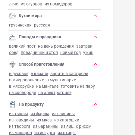
лечо
из огурцов
из помидоров
Кухни мира
грузинская
русская
Поводы и праздники
великий пост
на день рождения
завтрак
обед
праздничный стол
новый год
ужин
Способ приготовления
в духовке
в казане
варить в кастрюле
в микроволновке
в мультиварке
в мясорубке
на мангале
готовить на пару
на сковороде
на электрогриле
По продукту
из тыквы
из фарша
из свинины
из говядины
из мяса
из картошки
из творога
из баранины
из яиц
с рисом
из макарон
из йогурта
из птицы