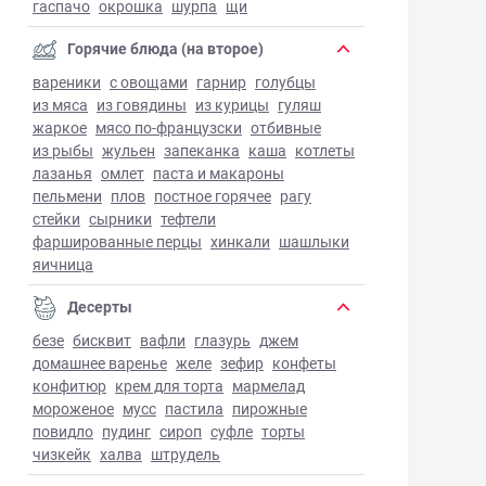
гаспачо
окрошка
шурпа
щи
Горячие блюда (на второе)
вареники
с овощами
гарнир
голубцы
из мяса
из говядины
из курицы
гуляш
жаркое
мясо по-французски
отбивные
из рыбы
жульен
запеканка
каша
котлеты
лазанья
омлет
паста и макароны
пельмени
плов
постное горячее
рагу
стейки
сырники
тефтели
фаршированные перцы
хинкали
шашлыки
яичница
Десерты
безе
бисквит
вафли
глазурь
джем
домашнее варенье
желе
зефир
конфеты
конфитюр
крем для торта
мармелад
мороженое
мусс
пастила
пирожные
повидло
пудинг
сироп
суфле
торты
чизкейк
халва
штрудель