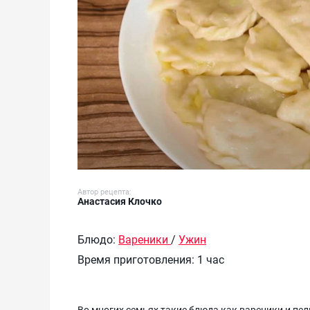
Автор рецепта:
Анастасия Клочко
Блюдо:
Вареники
/
Ужин
Время приготовления:
1 час
Во многих семьях такие блюда как вареники и пе