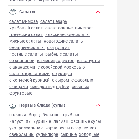
Салаты
салат мимоза
салат цезарь
крабовый салат
салат оливье
винегрет
греческий салат
классические салаты
мясные салаты
новогодние салаты
овощные салаты
с огурцами
постные салаты
рыбные салаты
со свининой
из морепродуктов
из капусты
с ананасами
с корейской морковью
салат с креветками
с курицей
с копченой курицей
с сыром
с фасолью
с яйцами
селедка под шубой
слоеные
фруктовые
Первые блюда (супы)
солянка
борщ
бульоны
грибные
капустняк
куриные
лагман
овощные супы
уха
рассольник
харчо
супы в горшочках
свекольник
супы-пюре
сырные
холодные