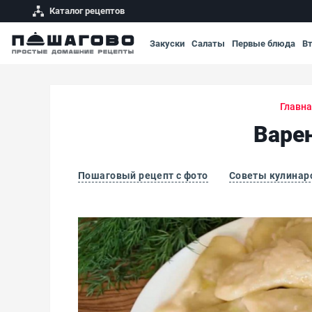
Каталог рецептов
Закуски
Салаты
Первые блюда
В
Главн
Варе
Пошаговый рецепт с фото
Советы кулинар
Вареники с сырым картофелем и салом