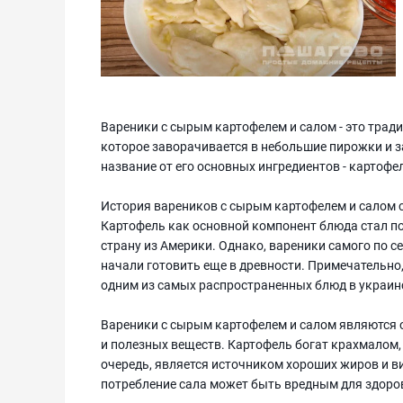
Вареники с сырым картофелем и салом - это тради
которое заворачивается в небольшие пирожки и 
название от его основных ингредиентов - картофел
История вареников с сырым картофелем и салом 
Картофель как основной компонент блюда стал поп
страну из Америки. Однако, вареники самого по с
начали готовить еще в древности. Примечательно
одним из самых распространенных блюд в украинс
Вареники с сырым картофелем и салом являются
и полезных веществ. Картофель богат крахмалом,
очередь, является источником хороших жиров и ви
потребление сала может быть вредным для здоро