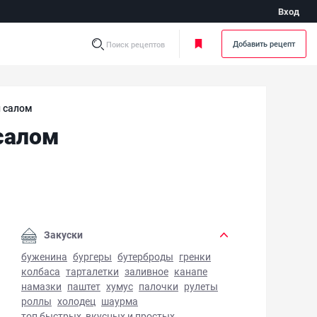
Вход
Добавить рецепт
Поиск рецептов
 салом
салом
реники с сырым картофелем и салом - фото готового блюд
Закуски
буженина
бургеры
бутерброды
гренки
колбаса
тарталетки
заливное
канапе
намазки
паштет
хумус
палочки
рулеты
роллы
холодец
шаурма
топ быстрых, вкусных и простых