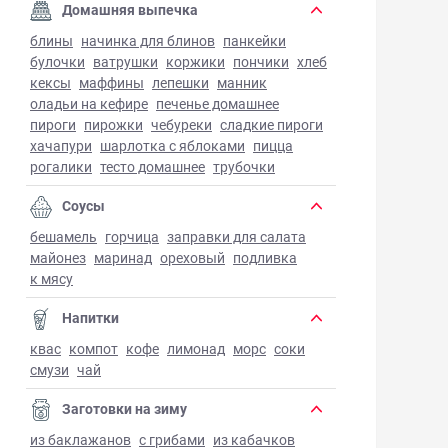
Домашняя выпечка
блины
начинка для блинов
панкейки
булочки
ватрушки
коржики
пончики
хлеб
кексы
маффины
лепешки
манник
оладьи на кефире
печенье домашнее
пироги
пирожки
чебуреки
сладкие пироги
хачапури
шарлотка с яблоками
пицца
рогалики
тесто домашнее
трубочки
Соусы
бешамель
горчица
заправки для салата
майонез
маринад
ореховый
подливка
к мясу
Напитки
квас
компот
кофе
лимонад
морс
соки
смузи
чай
Заготовки на зиму
из баклажанов
с грибами
из кабачков