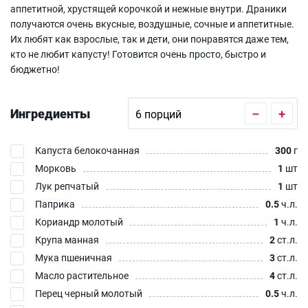
аппетитной, хрустящей корочкой и нежные внутри. Драники
получаются очень вкусные, воздушные, сочные и аппетитные.
Их любят как взрослые, так и дети, они понравятся даже тем,
кто не любит капусту! Готовится очень просто, быстро и
бюджетно!
Ингредиенты
–
+
Капуста белокочанная
300
г
Морковь
1
шт
Лук репчатый
1
шт
Паприка
0.5
ч.л.
Кориандр молотый
1
ч.л.
Крупа манная
2
ст.л.
Мука пшеничная
3
ст.л.
Масло растительное
4
ст.л.
Перец черный молотый
0.5
ч.л.