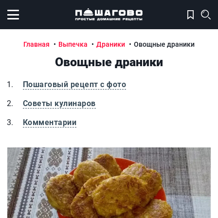
Открыть меню
Главная
Выпечка
Драники
Овощные драники
Овощные драники
Пошаговый рецепт с фото
Советы кулинаров
Комментарии
Овощные драники
О