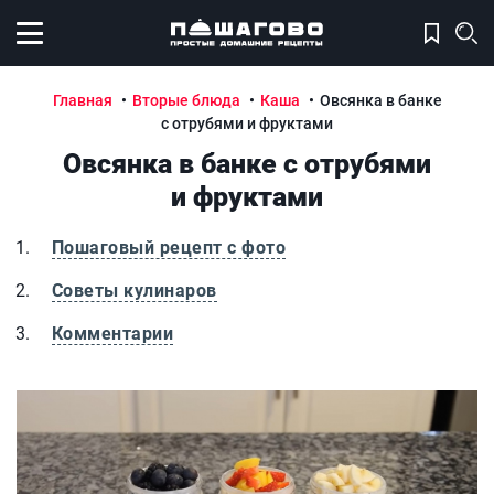
Открыть меню
Главная
Вторые блюда
Каша
Овсянка в банке
с отрубями и фруктами
Овсянка в банке с отрубями
и фруктами
Пошаговый рецепт с фото
Советы кулинаров
Комментарии
Овсянка в банке с отрубями и фруктами
О