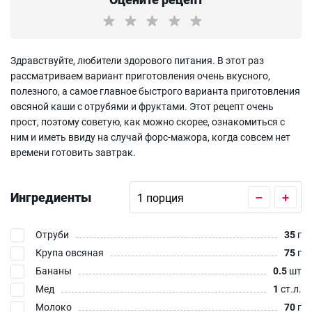
Здравствуйте, любители здорового питания. В этот раз
рассматриваем вариант приготовления очень вкусного,
полезного, а самое главное быстрого варианта приготовления
овсяной каши с отрубями и фруктами. Этот рецепт очень
прост, поэтому советую, как можно скорее, ознакомиться с
ним и иметь ввиду на случай форс-мажора, когда совсем нет
времени готовить завтрак.
Ингредиенты
–
+
Отруби
35
г
Крупа овсяная
75
г
Бананы
0.5
шт
Мед
1
ст.л.
Молоко
70
г