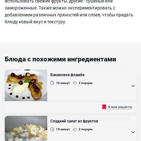
использовать свежие фрукты, другие - сушеные или
замороженные. Также можно экспериментировать с
добавлением различных пряностей или слоев, чтобы придать
блюду новый вкус и текстуру.
Блюда с похожими ингредиентами
Банановое фламбе
10
минут
2
порции
Великолепный, быстрый горячий десерт из банана, выполненный
В мои рецепты
при помощи коньяка и огня. Время готовки на столько быстрое,
что можете его приготовить прямо перед подачей гостям, но
рекомендуем в первый раз потренироваться. Прием кулинарной
Сладкий салат из фруктов
обработки, при котором блюдо поливают коньяком, водкой или
другим крепким алкогольным напитком и поджигают, при этом...
15
минут
2
порции
Ингредиенты: