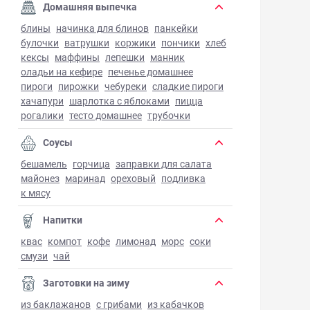
Домашняя выпечка
блины
начинка для блинов
панкейки
булочки
ватрушки
коржики
пончики
хлеб
кексы
маффины
лепешки
манник
оладьи на кефире
печенье домашнее
пироги
пирожки
чебуреки
сладкие пироги
хачапури
шарлотка с яблоками
пицца
рогалики
тесто домашнее
трубочки
Соусы
бешамель
горчица
заправки для салата
майонез
маринад
ореховый
подливка
к мясу
Напитки
квас
компот
кофе
лимонад
морс
соки
смузи
чай
Заготовки на зиму
из баклажанов
с грибами
из кабачков