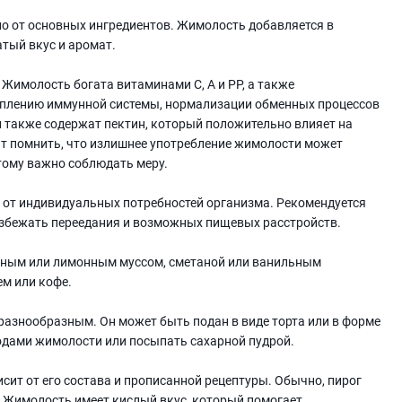
но от основных ингредиентов. Жимолость добавляется в
атый вкус и аромат.
Жимолость богата витаминами С, А и РР, а также
еплению иммунной системы, нормализации обменных процессов
 также содержат пектин, который положительно влияет на
ит помнить, что излишнее употребление жимолости может
тому важно соблюдать меру.
 от индивидуальных потребностей организма. Рекомендуется
 избежать переедания и возможных пищевых расстройств.
чным или лимонным муссом, сметаной или ванильным
ем или кофе.
разнообразным. Он может быть подан в виде торта или в форме
одами жимолости или посыпать сахарной пудрой.
сит от его состава и прописанной рецептуры. Обычно, пирог
й. Жимолость имеет кислый вкус, который помогает