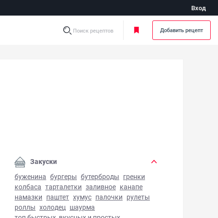
Вход
Добавить рецепт
Поиск рецептов
рог с жимолостью - фото готового блюда
Закуски
буженина
бургеры
бутерброды
гренки
колбаса
тарталетки
заливное
канапе
намазки
паштет
хумус
палочки
рулеты
роллы
холодец
шаурма
топ быстрых, вкусных и простых