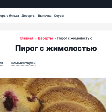
торые блюда
Десерты
Выпечка
Соусы
Главная
Десерты
Пирог с жимолостью
Пирог с жимолостью
ов
Комментарии
Пи