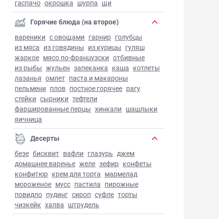
гаспачо
окрошка
шурпа
щи
Горячие блюда (на второе)
вареники
с овощами
гарнир
голубцы
из мяса
из говядины
из курицы
гуляш
жаркое
мясо по-французски
отбивные
из рыбы
жульен
запеканка
каша
котлеты
лазанья
омлет
паста и макароны
пельмени
плов
постное горячее
рагу
стейки
сырники
тефтели
фаршированные перцы
хинкали
шашлыки
яичница
Десерты
безе
бисквит
вафли
глазурь
джем
домашнее варенье
желе
зефир
конфеты
конфитюр
крем для торта
мармелад
мороженое
мусс
пастила
пирожные
повидло
пудинг
сироп
суфле
торты
чизкейк
халва
штрудель