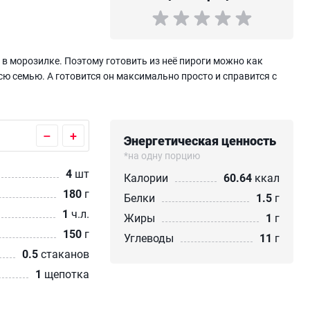
 в морозилке. Поэтому готовить из неё пироги можно как
всю семью. А готовится он максимально просто и справится с
–
+
Энергетическая ценность
*на одну порцию
4
шт
Калории
60.64
ккал
180
г
Белки
1.5
г
1
ч.л.
Жиры
1
г
150
г
Углеводы
11
г
0.5
стаканов
1
щепотка