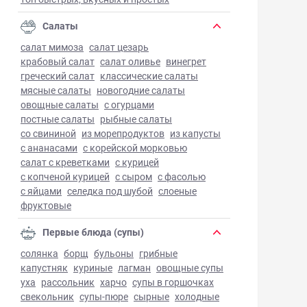
Салаты
салат мимоза
салат цезарь
крабовый салат
салат оливье
винегрет
греческий салат
классические салаты
мясные салаты
новогодние салаты
овощные салаты
с огурцами
постные салаты
рыбные салаты
со свининой
из морепродуктов
из капусты
с ананасами
с корейской морковью
салат с креветками
с курицей
с копченой курицей
с сыром
с фасолью
с яйцами
селедка под шубой
слоеные
фруктовые
Первые блюда (супы)
солянка
борщ
бульоны
грибные
капустняк
куриные
лагман
овощные супы
уха
рассольник
харчо
супы в горшочках
свекольник
супы-пюре
сырные
холодные