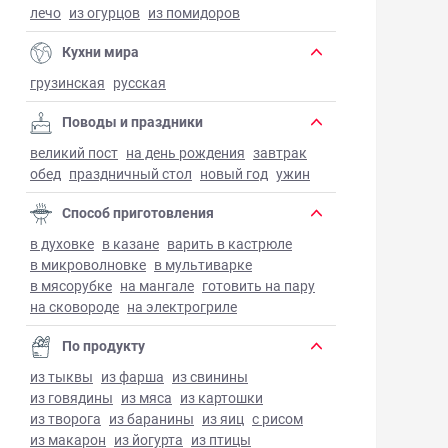
лечо
из огурцов
из помидоров
Кухни мира
грузинская
русская
Поводы и праздники
великий пост
на день рождения
завтрак
обед
праздничный стол
новый год
ужин
Способ приготовления
в духовке
в казане
варить в кастрюле
в микроволновке
в мультиварке
в мясорубке
на мангале
готовить на пару
на сковороде
на электрогриле
По продукту
из тыквы
из фарша
из свинины
из говядины
из мяса
из картошки
из творога
из баранины
из яиц
с рисом
из макарон
из йогурта
из птицы