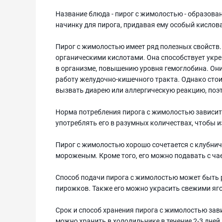
Название блюда - пирог с жимолостью - образова
начинку для пирога, придавая ему особый кислов
Пирог с жимолостью имеет ряд полезных свойств. 
органическими кислотами. Она способствует укр
в организме, повышению уровня гемоглобина. Они
работу желудочно-кишечного тракта. Однако сто
вызвать диарею или аллергическую реакцию, поэ
Норма потребления пирога с жимолостью зависит
употреблять его в разумных количествах, чтобы
Пирог с жимолостью хорошо сочетается с клубни
мороженым. Кроме того, его можно подавать с ча
Способ подачи пирога с жимолостью может быть 
пирожков. Также его можно украсить свежими яг
Срок и способ хранения пирога с жимолостью зави
можно хранить в холодильнике в течение 2-3 дне