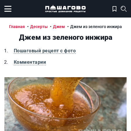
Открыть меню
Главная
Десерты
Джем
Джем из зеленого инжира
Джем из зеленого инжира
Пошаговый рецепт с фото
Комментарии
Джем из зеленого инжира
Д