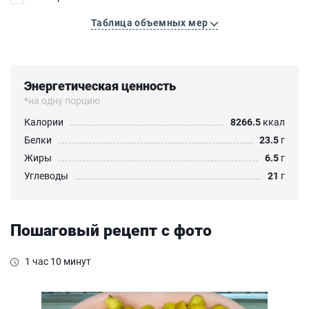
Таблица объемных мер
Энергетическая ценность
*на одну порцию
Калории
8266.5
ккал
Белки
23.5
г
Жиры
6.5
г
Углеводы
21
г
Пошаговый рецепт с фото
1 час 10 минут