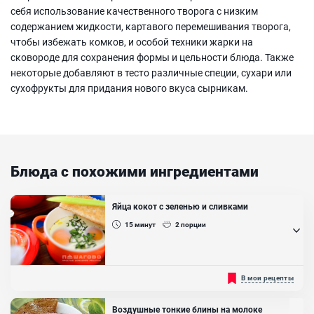
себя использование качественного творога с низким
содержанием жидкости, картавого перемешивания творога,
чтобы избежать комков, и особой техники жарки на
сковороде для сохранения формы и цельности блюда. Также
некоторые добавляют в тесто различные специи, сухари или
сухофрукты для придания нового вкуса сырникам.
Блюда с похожими ингредиентами
Яйца кокот с зеленью и сливками
15
минут
2
порции
Советуем к вашему приготовлению яйца кокот с зеленью и
В мои рецепты
сливками. Приготовить такое необычное блюдо вы можете на
завтрак для всей своей семьи, чтобы никто не оставался голоден.
Приготовленные по нашему рецепту яйца кокот получаются
Воздушные тонкие блины на молоке