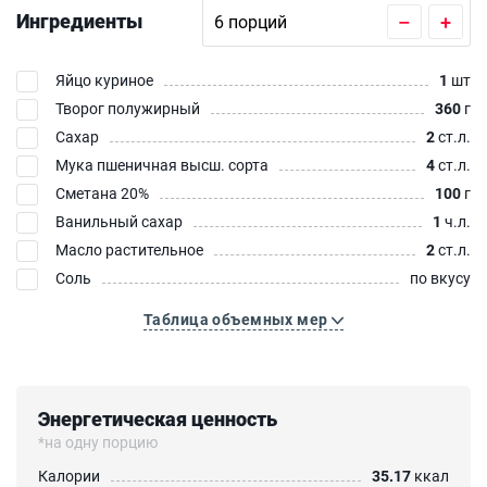
Ингредиенты
–
+
Яйцо куриное
1
шт
Творог полужирный
360
г
Сахар
2
ст.л.
Мука пшеничная высш. сорта
4
ст.л.
Сметана 20%
100
г
Ванильный сахар
1
ч.л.
Масло растительное
2
ст.л.
Соль
по вкусу
Таблица объемных мер
Энергетическая ценность
*на одну порцию
Калории
35.17
ккал