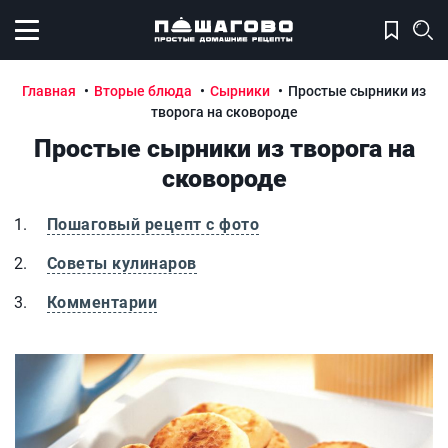
Открыть меню
Главная
Вторые блюда
Сырники
Простые сырники из
творога на сковороде
Простые сырники из творога на
сковороде
Пошаговый рецепт с фото
Советы кулинаров
Комментарии
Простые сырники из творога на сковороде
П