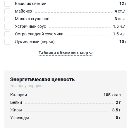
Базилик свежий
12
г
Майонез
4
ст.л.
Молоко сгущеное
3
ст.л.
Устричный соус
1.5
ч.л.
Остро-сладкий соус чили
1.5
ч.л.
Лук зеленый (перья)
10
г
Таблица объемных мер
Энергетическая ценность
*на одну порцию
Калории
105
ккал
Белки
2
г
Жиры
8.5
г
Углеводы
5
г