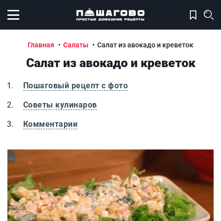
Открыть меню
Главная
Салаты
Салат из авокадо и креветок
Салат из авокадо и креветок
Пошаговый рецепт с фото
Советы кулинаров
Комментарии
Салат из авокадо и креветок
С