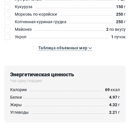
Кукуруза
150
г
Морковь по-корейски
250
г
Копченная куриная грудка
250
г
Майонез
2
по вкусу
Укроп
1
пучок
Таблица объемных мер
Энергетическая ценность
*на одну порцию
Калории
69
ккал
Белки
4.97
г
Жиры
4.32
г
Углеводы
2.21
г