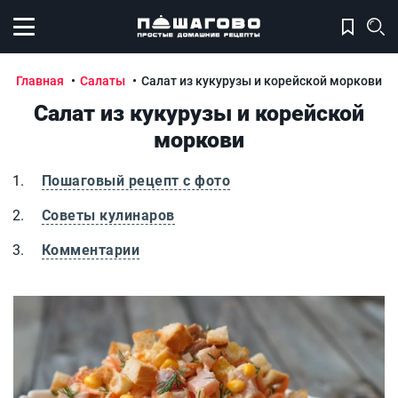
Открыть меню
Главная
Салаты
Салат из кукурузы и корейской моркови
Салат из кукурузы и корейской
моркови
Пошаговый рецепт с фото
Советы кулинаров
Комментарии
Салат из кукурузы и корейской моркови
С