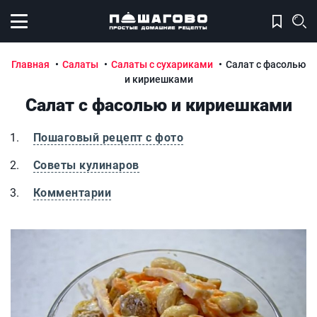
Открыть меню
Главная
Салаты
Салаты с сухариками
Салат с фасолью
и кириешками
Салат с фасолью и кириешками
Пошаговый рецепт с фото
Советы кулинаров
Комментарии
Салат с фасолью и кириешками
С