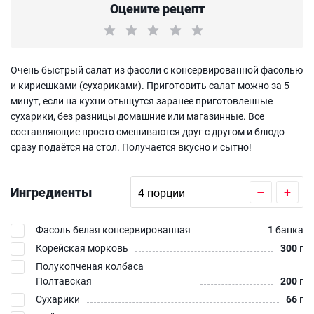
Оцените рецепт
Очень быстрый салат из фасоли с консервированной фасолью
и кириешками (сухариками). Приготовить салат можно за 5
минут, если на кухни отыщутся заранее приготовленные
сухарики, без разницы домашние или магазинные. Все
составляющие просто смешиваются друг с другом и блюдо
сразу подаётся на стол. Получается вкусно и сытно!
Ингредиенты
–
+
Фасоль белая консервированная
1
банка
Корейская морковь
300
г
Полукопченая колбаса
Полтавская
200
г
Сухарики
66
г