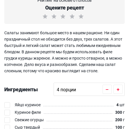
Рейтинг на основе 0 голосов
Оцените рецепт
Салаты занимают большое место в нашем рационе. Ни один
праздничный стол не обходится без двух, трех салатов. А этот
быстрый и легкий салат может стать любимым ежедневным
блюдом. В данном рецепте мы будем использовать филе
грудки курицы жареное. А можно и просто отварное, а можно
копченое. Дело вкуса и разнообразия. Сделаем наш салат
слоеным, потому что красиво выглядит на столе.
Ингредиенты
–
+
Яйцо куриное
4
шт
Куриное филе
300
г
Свежие огурцы
200
г
Сыр твердый
100
г