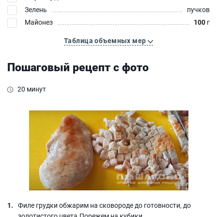
Зелень
пучков
Майонез
100
г
Таблица объемных мер
Пошаговый рецепт с фото
20 минут
Филе грудки обжарим на сковороде до готовности, до
золотистого цвета.Порежем на кубики.