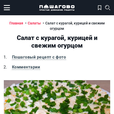
Открыть меню
Главная
Салаты
Салат с курагой, курицей и свежим
огурцом
Салат с курагой, курицей и
свежим огурцом
Пошаговый рецепт с фото
Комментарии
Салат с курагой, курицей и свежим огурцом
С