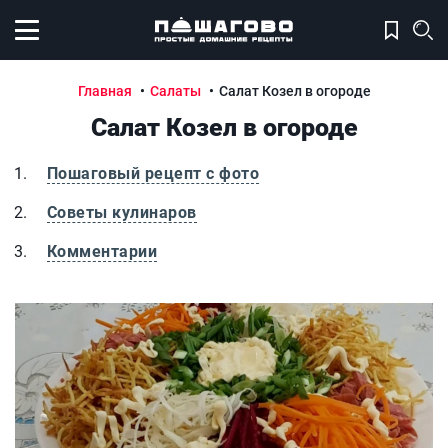
Открыть меню
Главная
Салаты
Салат Козел в огороде
Салат Козел в огороде
Пошаговый рецепт с фото
Советы кулинаров
Комментарии
Салат Козел в огороде
С