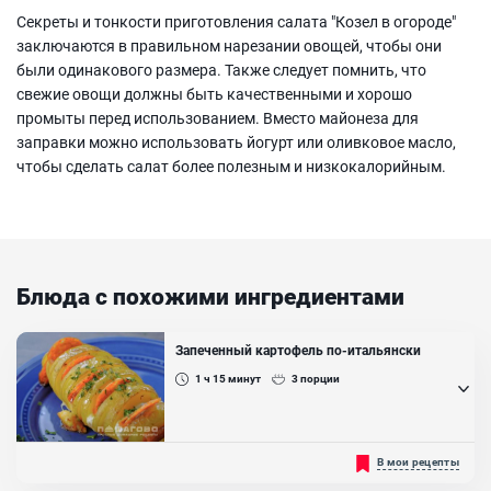
Секреты и тонкости приготовления салата "Козел в огороде"
заключаются в правильном нарезании овощей, чтобы они
были одинакового размера. Также следует помнить, что
свежие овощи должны быть качественными и хорошо
промыты перед использованием. Вместо майонеза для
заправки можно использовать йогурт или оливковое масло,
чтобы сделать салат более полезным и низкокалорийным.
Блюда с похожими ингредиентами
Запеченный картофель по-итальянски
1 ч 15
минут
3
порции
Запечённый картофель по-итальянски – это отличная
В мои рецепты
альтернатива привычным блюдам из картофеля. А его