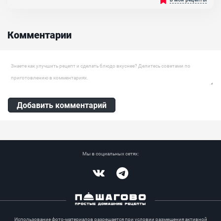
тесто удобное в работе, готовится очень просто и быстро. Мука,
яйца, вода, соль и оливковое масло всегда имеются на кухне.
Лазанья получится гораздо вкуснее с домашними макаронными
листами, а не купленными в магазине....
Комментарии
Ингредиенты:
Яйцо куриное, Мука пшеничная, Масло оливковое
Оставить комментарий
Добавить комментарий
Мы в социальных сетях:
Vkontakte
Telegram
Использование фото-материалов разрешается при условии размещения активной