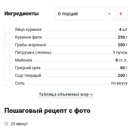
Ингредиенты
–
+
Яйцо куриное
4
шт
Куриное филе
250
г
Грибы жареные
200
г
Петрушка (зелень)
1
пучок
Майонез
8
ст.л.
Грецкий орех
80
г
Сыр твердый
200
г
Соль
по вкусу
Таблица объемных мер
Пошаговый рецепт с фото
20 минут