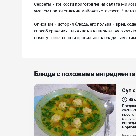
Секреты и тонкости приготовления салата Мимоза
умелом приготовлении майонезного соуса. Часто 
Описание и история блюда, его польза и вред, со
способ хранения, влияние на национальную кухню,
помогут осознанно и правильно насладиться эти
Блюда с похожими ингредиент
Суп 
40
Предлаг
очень с
простот
с фрика
ингреди
морковь
Ингред