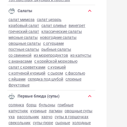
Салаты
салат мимоза
салат цезарь
крабовый салат
салат оливье
винегрет
греческий салат
классические салаты
мясные салаты
новогодние салаты
овощные салаты
с огурцами
постные салаты
рыбные салаты
со свининой
из морепродуктов
из капусты
с ананасами
с корейской морковью
салат с креветками
с курицей
с копченой курицей
с сыром
с фасолью
с яйцами
селедка под шубой
слоеные
фруктовые
Первые блюда (супы)
солянка
борщ
бульоны
грибные
капустняк
куриные
лагман
овощные супы
уха
рассольник
харчо
супы в горшочках
свекольник
супы-пюре
сырные
холодные