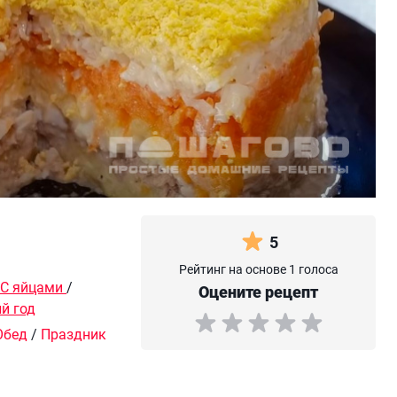
5
Рейтинг на основе 1 голоса
С яйцами
/
Оцените рецепт
й год
Обед
/
Праздник