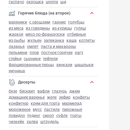
гаспачо
окрошка
шурпа
щи
Горячие блюда (на второе)
вареники
с овощами
гарнир
голубцы
из мяса
из говядины
из курицы
гуляш
жаркое
мясо по-французски
отбивные
из рыбы
жульен
запеканка
каша
котлеты
лазанья
омлет
паста и макароны
пельмени
плов
постное горячее
рагу
стейки
сырники
тефтели
фаршированные перцы
хинкали
шашлыки
яичница
Десерты
безе
бисквит
вафли
глазурь
джем
домашнее варенье
желе
зефир
конфеты
конфитюр
крем для торта
мармелад
мороженое
мусс
пастила
пирожные
повидло
пудинг
сироп
суфле
торты
чизкейк
халва
штрудель