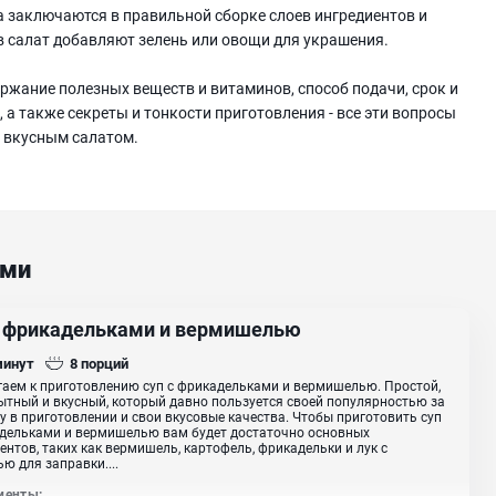
 заключаются в правильной сборке слоев ингредиентов и
в салат добавляют зелень или овощи для украшения.
держание полезных веществ и витаминов, способ подачи, срок и
 а также секреты и тонкости приготовления - все эти вопросы
м вкусным салатом.
ами
с фрикадельками и вермишелью
минут
8
порций
аем к приготовлению суп с фрикадельками и вермишелью. Простой,
ытный и вкусный, который давно пользуется своей популярностью за
у в приготовлении и свои вкусовые качества. Чтобы приготовить суп
дельками и вермишелью вам будет достаточно основных
ентов, таких как вермишель, картофель, фрикадельки и лук с
ю для заправки....
иенты: