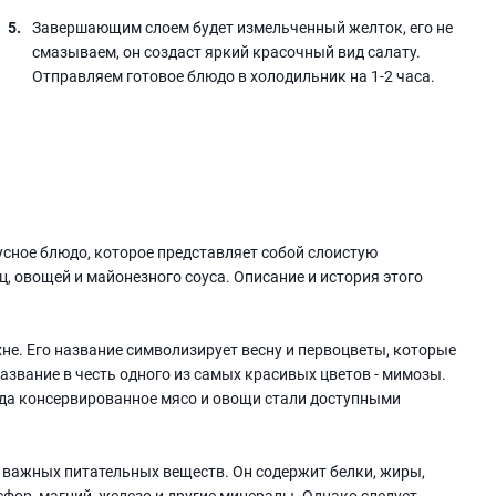
Завершающим слоем будет измельченный желток, его не
смазываем, он создаст яркий красочный вид салату.
Отправляем готовое блюдо в холодильник на 1-2 часа.
усное блюдо, которое представляет собой слоистую
, овощей и майонезного соуса. Описание и история этого
не. Его название символизирует весну и первоцветы, которые
азвание в честь одного из самых красивых цветов - мимозы.
гда консервированное мясо и овощи стали доступными
 важных питательных веществ. Он содержит белки, жиры,
сфор, магний, железо и другие минералы. Однако следует