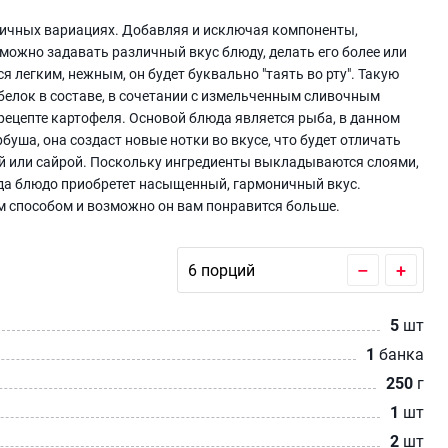
ичных вариациях. Добавляя и исключая компоненты,
можно задавать различный вкус блюду, делать его более или
 легким, нежным, он будет буквально "таять во рту". Такую
белок в составе, в сочетании с измельченным сливочным
в рецепте картофеля. Основой блюда является рыба, в данном
буша, она создаст новые нотки во вкусе, что будет отличать
ой или сайрой. Поскольку ингредиенты выкладываются слоями,
гда блюдо приобретет насыщенный, гармоничный вкус.
м способом и возможно он вам понравится больше.
–
+
5
шт
1
банка
250
г
1
шт
2
шт