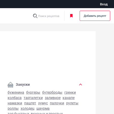
Вход
Добавить рецепт
Поиск рецептов
лат Мимоза с консервами - фото готового блюда
Закуски
буженина
бургеры
бутерброды
гренки
колбаса
тарталетки
заливное
канапе
намазки
паштет
хумус
палочки
рулеты
роллы
холодец
шаурма
топ быстрых, вкусных и простых