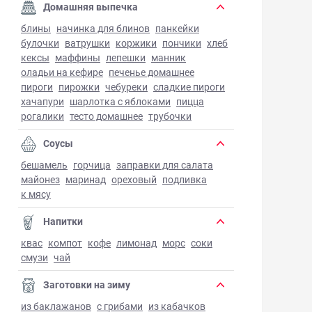
Домашняя выпечка
блины
начинка для блинов
панкейки
булочки
ватрушки
коржики
пончики
хлеб
кексы
маффины
лепешки
манник
оладьи на кефире
печенье домашнее
пироги
пирожки
чебуреки
сладкие пироги
хачапури
шарлотка с яблоками
пицца
рогалики
тесто домашнее
трубочки
Соусы
бешамель
горчица
заправки для салата
майонез
маринад
ореховый
подливка
к мясу
Напитки
квас
компот
кофе
лимонад
морс
соки
смузи
чай
Заготовки на зиму
из баклажанов
с грибами
из кабачков