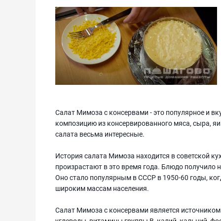
Салат Мимоза с консервами - это популярное и вк
композицию из консервированного мяса, сыра, яиц
салата весьма интересные.
История салата Мимоза находится в советской кух
произрастают в это время года. Блюдо получило н
Оно стало популярным в СССР в 1950-60 годы, ко
широким массам населения.
Салат Мимоза с консервами является источником
углеводы, витамины группы В, калий, кальций, фо