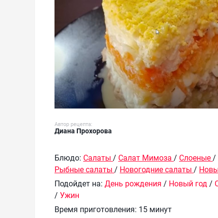
Автор рецепта:
Диана Прохорова
Блюдо:
Салаты
/
Салат Мимоза
/
Слоеные
/
Рыбные салаты
/
Новогодние салаты
/
Новы
Подойдет на:
День рождения
/
Новый год
/
/
Ужин
Время приготовления:
15 минут