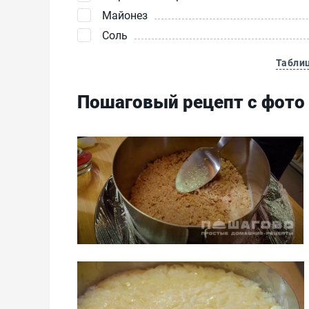
Майонез
Соль
Табли
Пошаговый рецепт с фото