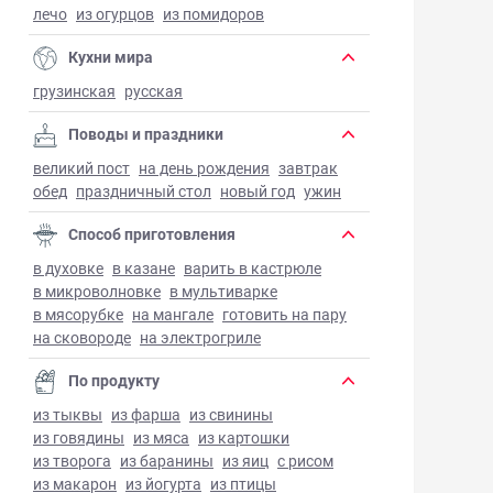
лечо
из огурцов
из помидоров
Кухни мира
грузинская
русская
Поводы и праздники
великий пост
на день рождения
завтрак
обед
праздничный стол
новый год
ужин
Способ приготовления
в духовке
в казане
варить в кастрюле
в микроволновке
в мультиварке
в мясорубке
на мангале
готовить на пару
на сковороде
на электрогриле
По продукту
из тыквы
из фарша
из свинины
из говядины
из мяса
из картошки
из творога
из баранины
из яиц
с рисом
из макарон
из йогурта
из птицы