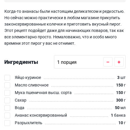
Когда-то ананасы были настоящим деликатесом и редкостью.
Но сейчас можно практически в любом магазине прикупить
законсервированные колечки и приготовить вкусный пирог.
Этот рецепт подойдет даже для начинающих поваров, так как
все элементарно просто. Немаловажно, что и особо много
времени этот пирог у вас не отнимет.
Ингредиенты
–
+
Яйцо куриное
3
шт
Масло сливочное
150
г
Мука пшеничная высш. сорта
150
г
Сахар
300
г
Вода
50
мл
Ананас консервированный
1
банка
Разрыхлитель
10
г