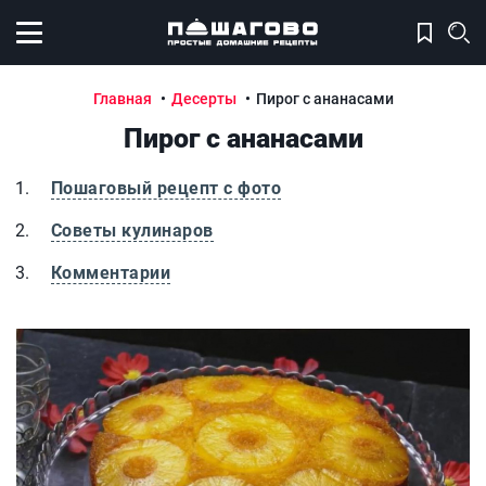
Открыть меню
Главная
Десерты
Пирог с ананасами
Пирог с ананасами
Пошаговый рецепт с фото
Советы кулинаров
Комментарии
Пирог с ананасами
П