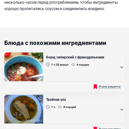
несколько часов перед употреблением, чтобы ингредиенты
хорошо пропитались соусом и соединились воедино.
Блюда с похожими ингредиентами
Борщ сибирский с фрикадельками
1 ч 20
минут
4
порции
Фрикадельки (маленькие шарики фарша) в супе, добавляют
В мои рецепты
чтобы придать блюду более сытный вкус....
Ингредиенты:
Тройная уха
Фарш свино-говяжий , Свекла, Картофель, Морковь , Лук
1 ч
8
порций
репчатый, Чеснок, Фасоль консервированная, Капуста
белокочанная, Помидоры в собственном соку, Петрушка (зелень),
Подсолнечное масло
Тройная уха - как видно по названию, уха, приготовленная из трех
В мои рецепты