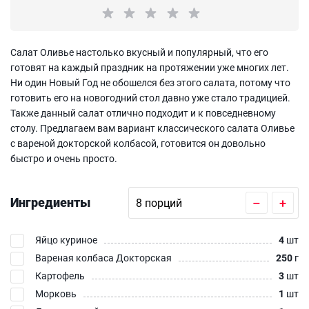
Салат Оливье настолько вкусный и популярный, что его
готовят на каждый праздник на протяжении уже многих лет.
Ни один Новый Год не обошелся без этого салата, потому что
готовить его на новогодний стол давно уже стало традицией.
Также данный салат отлично подходит и к повседневному
столу. Предлагаем вам вариант классического салата Оливье
с вареной докторской колбасой, готовится он довольно
быстро и очень просто.
Ингредиенты
–
+
Яйцо куриное
4
шт
Вареная колбаса Докторская
250
г
Картофель
3
шт
Морковь
1
шт