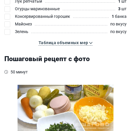
Лук репчатый
1
шт
Огурцы маринованные
3
шт
Консервированный горошек
1
банка
Майонез
по вкусу
Зелень
по вкусу
Таблица объемных мер
Пошаговый рецепт с фото
50 минут