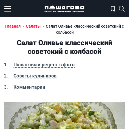
Открыть меню
Главная
Салаты
Салат Оливье классический советский с
колбасой
Салат Оливье классический
советский с колбасой
Пошаговый рецепт с фото
Советы кулинаров
Комментарии
Салат Оливье классический советский с колбасой
С