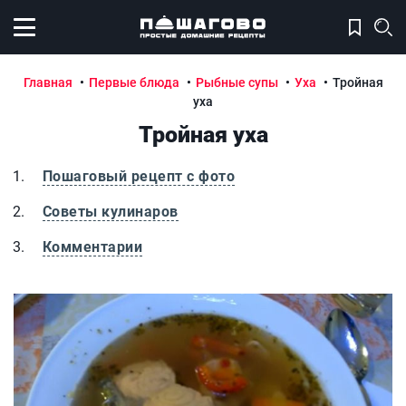
Открыть меню
Главная
Первые блюда
Рыбные супы
Уха
Тройная
уха
Тройная уха
Пошаговый рецепт с фото
Советы кулинаров
Комментарии
Тройная уха
Т