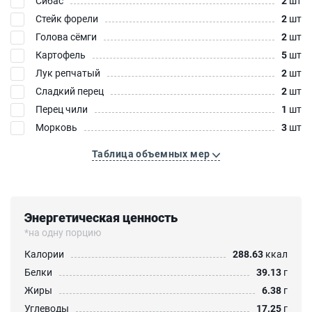
Сибас
2
шт
Стейк форели
2
шт
Голова сёмги
2
шт
Картофель
5
шт
Лук репчатый
2
шт
Сладкий перец
2
шт
Перец чили
1
шт
Морковь
3
шт
Таблица объемных мер
Энергетическая ценность
*на одну порцию
Калории
288.63
ккал
Белки
39.13
г
Жиры
6.38
г
Углеводы
17.25
г