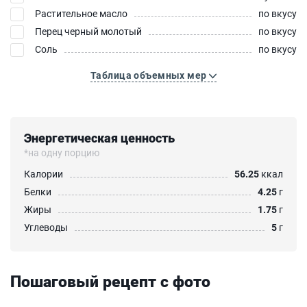
Растительное масло
по вкусу
Перец черный молотый
по вкусу
Соль
по вкусу
Таблица объемных мер
Энергетическая ценность
*на одну порцию
Калории
56.25
ккал
Белки
4.25
г
Жиры
1.75
г
Углеводы
5
г
Пошаговый рецепт с фото