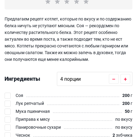
Предлагаем рецепт котлет, которые по вкусу и по содержанию
белка ничуть не уступают мясным. Соя — рекордсмен по
количеству растительного белка. Этот рецепт особенно
актуален во время поста, а также подходит тем, кто не ест
мясо. Котлеты прекрасно сочетаются с любым гарниром или
овощным салатом. Также их можно запечь в духовке, тогда
они получаются еще менее калорийными.
Ингредиенты
–
+
Соя
200
г
Лук репчатый
200
г
Мука пшеничная
50
г
Приправа к мясу
по вкусу
Панировочные сухари
по вкусу
Чеснок
2
зубчика