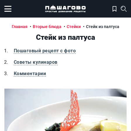
Открыть меню
Главная
Вторые блюда
Стейки
Стейк из палтуса
Стейк из палтуса
Пошаговый рецепт с фото
Советы кулинаров
Комментарии
Стейк из палтуса
Ст