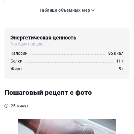
Таблица объемных мер
Энергетическая ценность
*на одну порцию
Калории
85
ккал
Белки
11
г
Жиры
5
г
Пошаговый рецепт с фото
25 минут