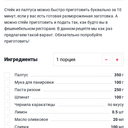
Стейк из палтуса можно быстро приготовить буквально за 10
минут, если у вас есть готовая размороженная заготовка. А
можно стейк приготовить и подать так, как будто вы в
фешенебельном ресторане. В данном рецепте мы как раз
предлагаем такой варант. Обязательно попробуйте
приготовить!
Ингредиенты
–
+
Палтус
350
г
Мука для панировки
100
г
Паста ризони
250
г
Шпинат
100
г
Чернила каракатицы
по вкусу
Лимон
0.5
шт
Масло оливковое
20
мл
Сливки
100
мл