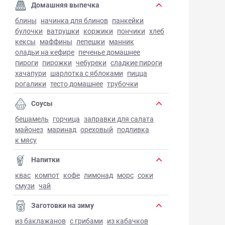
Домашняя выпечка
блины
начинка для блинов
панкейки
булочки
ватрушки
коржики
пончики
хлеб
кексы
маффины
лепешки
манник
оладьи на кефире
печенье домашнее
пироги
пирожки
чебуреки
сладкие пироги
хачапури
шарлотка с яблоками
пицца
рогалики
тесто домашнее
трубочки
Соусы
бешамель
горчица
заправки для салата
майонез
маринад
ореховый
подливка
к мясу
Напитки
квас
компот
кофе
лимонад
морс
соки
смузи
чай
Заготовки на зиму
из баклажанов
с грибами
из кабачков