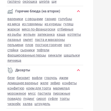
гаспачо
окрошка
шурпа
щи
Горячие блюда (на второе)
вареники
с овощами
гарнир
голубцы
из мяса
из говядины
из курицы
гуляш
жаркое
мясо по-французски
отбивные
из рыбы
жульен
запеканка
каша
котлеты
лазанья
омлет
паста и макароны
пельмени
плов
постное горячее
рагу
стейки
сырники
тефтели
фаршированные перцы
хинкали
шашлыки
яичница
Десерты
безе
бисквит
вафли
глазурь
джем
домашнее варенье
желе
зефир
конфеты
конфитюр
крем для торта
мармелад
мороженое
мусс
пастила
пирожные
повидло
пудинг
сироп
суфле
торты
чизкейк
халва
штрудель