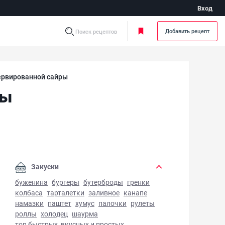
Вход
Добавить рецепт
Поиск рецептов
ервированной сайры
ры
 из консервированной сайры - фото готового блюда
Закуски
буженина
бургеры
бутерброды
гренки
колбаса
тарталетки
заливное
канапе
намазки
паштет
хумус
палочки
рулеты
роллы
холодец
шаурма
топ быстрых, вкусных и простых