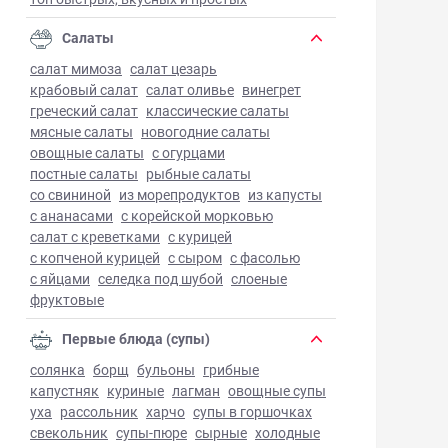
Салаты
салат мимоза
салат цезарь
крабовый салат
салат оливье
винегрет
греческий салат
классические салаты
мясные салаты
новогодние салаты
овощные салаты
с огурцами
постные салаты
рыбные салаты
со свининой
из морепродуктов
из капусты
с ананасами
с корейской морковью
салат с креветками
с курицей
с копченой курицей
с сыром
с фасолью
с яйцами
селедка под шубой
слоеные
фруктовые
Первые блюда (супы)
солянка
борщ
бульоны
грибные
капустняк
куриные
лагман
овощные супы
уха
рассольник
харчо
супы в горшочках
свекольник
супы-пюре
сырные
холодные