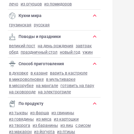
лечо
из огурцов
из помидоров
Кухни мира
грузинская
русская
Поводы и праздники
великий пост
на день рождения
завтрак
обед
праздничный стол
новый год
ужин
Способ приготовления
в духовке
в казане
варить в кастрюле
в микроволновке
в мультиварке
в мясорубке
на мангале
готовить на пару
на сковороде
на электрогриле
По продукту
из тыквы
из фарша
из свинины
из говядины
из мяса
из картошки
из творога
из баранины
из яиц
с рисом
из макарон
из йогурта
из птицы