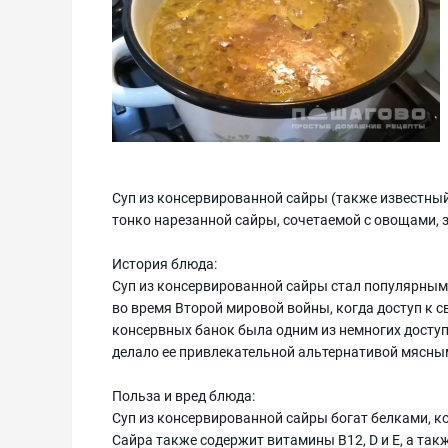
Суп из консервированной сайры (также известный к
тонко нарезанной сайры, сочетаемой с овощами, 
История блюда:
Суп из консервированной сайры стал популярным
во время Второй мировой войны, когда доступ к с
консервных банок была одним из немногих досту
делало ее привлекательной альтернативой мясны
Польза и вред блюда:
Суп из консервированной сайры богат белками, 
Сайра также содержит витамины B12, D и E, а та