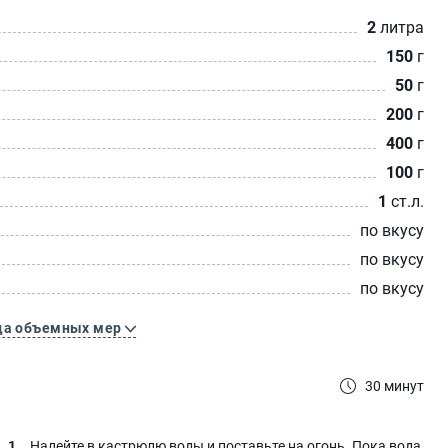
2
литра
150
г
50
г
200
г
400
г
100
г
1
ст.л.
по вкусу
по вкусу
по вкусу
ца объемных мер
30 минут
Налейте в кастрюлю воды и поставьте на огонь. Пока вода