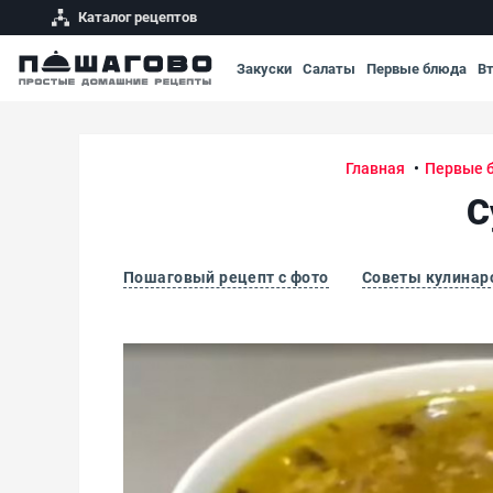
Каталог рецептов
Закуски
Салаты
Первые блюда
В
Главная
Первые 
С
Пошаговый рецепт с фото
Советы кулинар
Суп из консервированной сайры