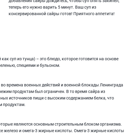
добавления сайры дождитесь, чтобы суп опять закипел,
теперь его нужно варить 5 минут. Ваш суп из
консервированной сайры готов! Приятного аппетита!
ак суп из тунца) – это блюдо, которое готовится на основе
зеленью, специями и бульоном.
 во времена военных действий и военной блокады Ленинграда
вежим продуктам был ограничен. В то время сайра из
пных источников пищи с высоким содержанием белка, что
м продуктам.
которые являются основным строительным блоком организма.
кже железо и омега-3 жирные кислоты. Омега-3 жирные кислоты