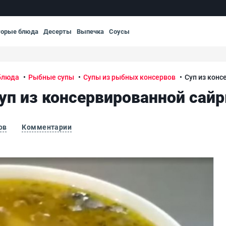
торые блюда
Десерты
Выпечка
Соусы
блюда
Рыбные супы
Супы из рыбных консервов
Суп из конс
уп из консервированной сай
ов
Комментарии
Суп