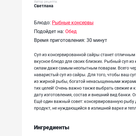
Автор рецепта:
Светлана
Блюдо:
Рыбные консервы
Подойдет на:
Обед
Время приготовления:
30 минут
Суп из консервированной сайры станет отличным 
вкусное блюдо для своих близких. Рыбный суп из 
силам даже самым неопытным поварам. Всего чер
наваристый суп из сайры. Для того, чтобы ваш с
из жирной рыбы, богатой ненасыщенными жирами к
тих целей! Очень важно также выбрать свежие и 
дату изготовления, состав и внешний вид банки. 
Ещё один важный совет: консервированную рыбу д
продукт, не нуждающийся в излишней варке и те
Ингредиенты