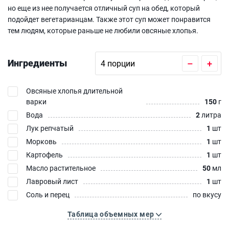
но еще из нее получается отличный суп на обед, который
подойдет вегетарианцам. Также этот суп может понравится
тем людям, которые раньше не любили овсяные хлопья.
Ингредиенты
–
+
Овсяные хлопья длительной
варки
150
г
Вода
2
литра
Лук репчатый
1
шт
Морковь
1
шт
Картофель
1
шт
Масло растительное
50
мл
Лавровый лист
1
шт
Соль и перец
по вкусу
Таблица объемных мер