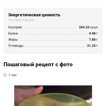
Энергетическая ценность
*на одну порцию
Калории
204.33
ккал
Белки
4.48
г
Жиры
7.88
г
Углеводы
31.25
г
Пошаговый рецепт с фото
1 час