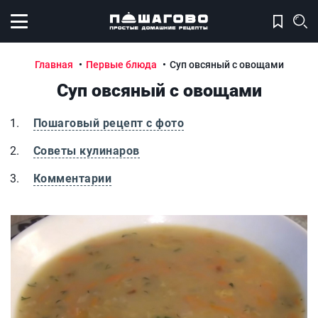
Открыть меню
Главная
Первые блюда
Суп овсяный с овощами
Суп овсяный с овощами
Пошаговый рецепт с фото
Советы кулинаров
Комментарии
Суп овсяный с овощами
С