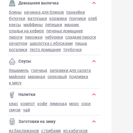
Домашняя выпечка
блины
начинка для блинов
панкейки
булочки
ватрушки
коржики
пончики
хлеб
кексы
маффины
лепешки
манник
оладьи на кефире
печенье домашнее
пироги
пирожки
чебуреки
сладкие пироги
хачапури
шарлотка с яблоками
пицца
рогалики
тесто домашнее
трубочки
Соусы
бешамель
горчица
заправки для салата
майонез
маринад
ореховый
подливка
к мясу
Напитки
квас
компот
кофе
лимонад
морс
соки
смузи
чай
Заготовки на зиму
из баклажанов
с грибами
из кабачков