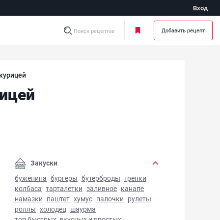
Вход
Добавить рецепт
Поиск рецептов
 курицей
рицей
ный суп по-французски с курицей - фото готового блюда
Закуски
буженина
бургеры
бутерброды
гренки
колбаса
тарталетки
заливное
канапе
намазки
паштет
хумус
палочки
рулеты
роллы
холодец
шаурма
топ быстрых, вкусных и простых