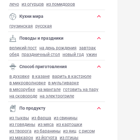
лечо
из огурцов
из помидоров
Кухни мира
грузинская
русская
Поводы и праздники
великий пост
на день рождения
завтрак
обед
праздничный стол
новый год
ужин
Способ приготовления
в духовке
в казане
варить в кастрюле
в микроволновке
в мультиварке
в мясорубке
на мангале
готовить на пару
на сковороде
на электрогриле
По продукту
из тыквы
из фарша
из свинины
из говядины
из мяса
из картошки
из творога
из баранины
из яиц
с рисом
из макарон
из йогурта
из птицы