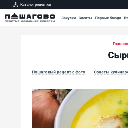
Каталог рецептов
Закуски
Салаты
Первые блюда
В
Главна
Сырн
Пошаговый рецепт с фото
Советы кулинар
Сырный суп по-французски с курицей