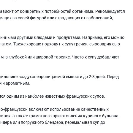
ависит от конкретных потребностей организма. Рекомендуется
едящих за своей фигурой или страдающих от заболеваний,
личными другими блюдами и продуктами. Например, его можно
атом. Также хорошо подходят к супу гренки, сыроварня сыр
, в глубокой или широкой тарелке. Часто к супу добавляют
ильнике воздухонепроницаемой емкости до 2-3 дней. Перед
им и ароматным.
тся одним из наиболее известных французских супов.
 по-французски включают использование качественных
ливок, а также грамотного приготовления куриного бульона.
ндера или погружного блендера, перемалывая суп до