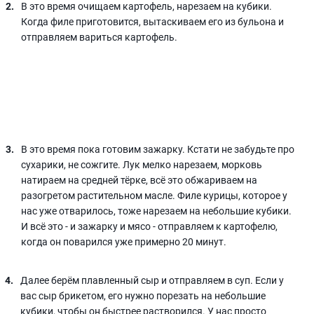
В это время очищаем картофель, нарезаем на кубики.
Когда филе приготовится, вытаскиваем его из бульона и
отправляем вариться картофель.
В это время пока готовим зажарку. Кстати не забудьте про
сухарики, не сожгите. Лук мелко нарезаем, морковь
натираем на средней тёрке, всё это обжариваем на
разогретом растительном масле. Филе курицы, которое у
нас уже отварилось, тоже нарезаем на небольшие кубики.
И всё это - и зажарку и мясо - отправляем к картофелю,
когда он поварился уже примерно 20 минут.
Далее берём плавленный сыр и отправляем в суп. Если у
вас сыр брикетом, его нужно порезать на небольшие
кубики, чтобы он быстрее растворился. У нас просто