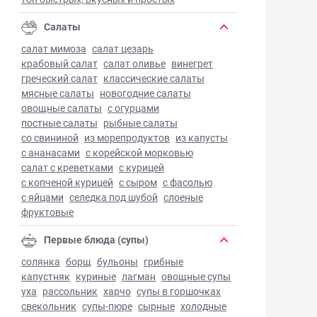
Салаты
салат мимоза
салат цезарь
крабовый салат
салат оливье
винегрет
греческий салат
классические салаты
мясные салаты
новогодние салаты
овощные салаты
с огурцами
постные салаты
рыбные салаты
со свининой
из морепродуктов
из капусты
с ананасами
с корейской морковью
салат с креветками
с курицей
с копченой курицей
с сыром
с фасолью
с яйцами
селедка под шубой
слоеные
фруктовые
Первые блюда (супы)
солянка
борщ
бульоны
грибные
капустняк
куриные
лагман
овощные супы
уха
рассольник
харчо
супы в горшочках
свекольник
супы-пюре
сырные
холодные