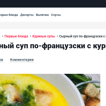
торые блюда
Десерты
Выпечка
Соусы
я
Первые блюда
Куриные супы
Сырный суп по-французски с
ый суп по-французски с ку
ов
Комментарии
Сыр