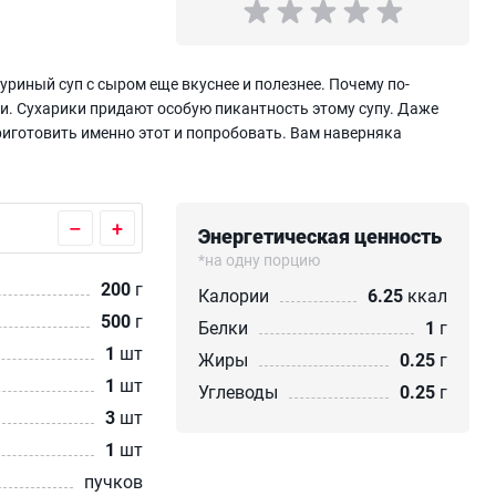
куриный суп с сыром еще вкуснее и полезнее. Почему по-
ми. Сухарики придают особую пикантность этому супу. Даже
риготовить именно этот и попробовать. Вам наверняка
–
+
Энергетическая ценность
*на одну порцию
200
г
Калории
6.25
ккал
500
г
Белки
1
г
1
шт
Жиры
0.25
г
1
шт
Углеводы
0.25
г
3
шт
1
шт
пучков