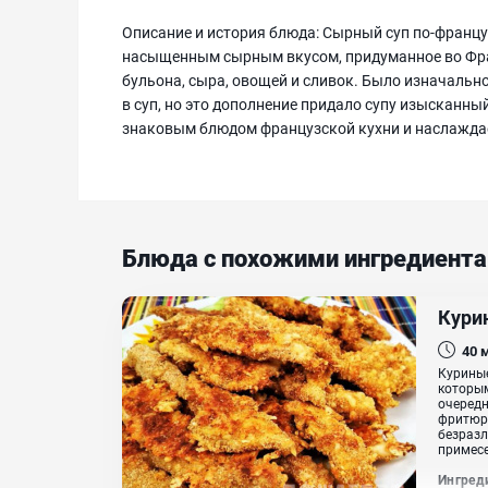
Описание и история блюда: Сырный суп по-француз
насыщенным сырным вкусом, придуманное во Фран
бульона, сыра, овощей и сливок. Было изначальн
в суп, но это дополнение придало супу изысканны
знаковым блюдом французской кухни и наслаждае
Блюда с похожими ингредиент
Кури
40
Куриные
которым
очередн
фритюре
безразл
примесе
Ингред