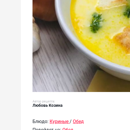
Автор рецепта:
Любовь Козина
Блюдо:
Куриные
/
Обед
Подойдет на:
Обед