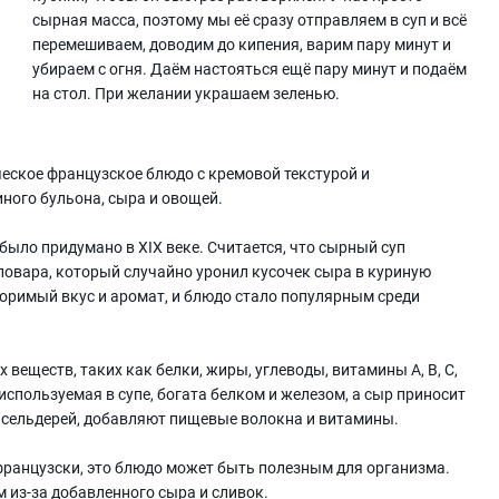
сырная масса, поэтому мы её сразу отправляем в суп и всё
перемешиваем, доводим до кипения, варим пару минут и
убираем с огня. Даём настояться ещё пару минут и подаём
на стол. При желании украшаем зеленью.
ческое французское блюдо с кремовой текстурой и
ного бульона, сыра и овощей.
было придумано в XIX веке. Считается, что сырный суп
овара, который случайно уронил кусочек сыра в куриную
торимый вкус и аромат, и блюдо стало популярным среди
веществ, таких как белки, жиры, углеводы, витамины А, В, С,
используемая в супе, богата белком и железом, а сыр приносит
 и сельдерей, добавляют пищевые волокна и витамины.
французски, это блюдо может быть полезным для организма.
из-за добавленного сыра и сливок.