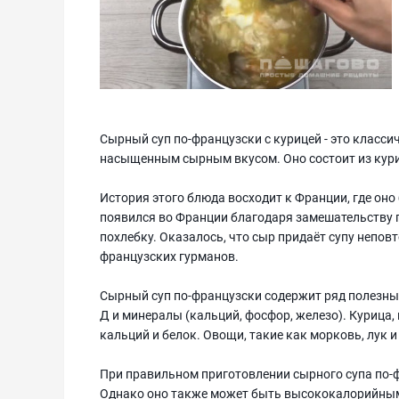
Сырный суп по-французски с курицей - это класси
насыщенным сырным вкусом. Оно состоит из кури
История этого блюда восходит к Франции, где оно 
появился во Франции благодаря замешательству п
похлебку. Оказалось, что сыр придаёт супу непов
французских гурманов.
Сырный суп по-французски содержит ряд полезных 
Д и минералы (кальций, фосфор, железо). Курица, 
кальций и белок. Овощи, такие как морковь, лук
При правильном приготовлении сырного супа по-
Однако оно также может быть высококалорийным 