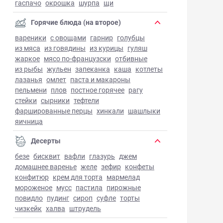
гаспачо
окрошка
шурпа
щи
Горячие блюда (на второе)
вареники
с овощами
гарнир
голубцы
из мяса
из говядины
из курицы
гуляш
жаркое
мясо по-французски
отбивные
из рыбы
жульен
запеканка
каша
котлеты
лазанья
омлет
паста и макароны
пельмени
плов
постное горячее
рагу
стейки
сырники
тефтели
фаршированные перцы
хинкали
шашлыки
яичница
Десерты
безе
бисквит
вафли
глазурь
джем
домашнее варенье
желе
зефир
конфеты
конфитюр
крем для торта
мармелад
мороженое
мусс
пастила
пирожные
повидло
пудинг
сироп
суфле
торты
чизкейк
халва
штрудель