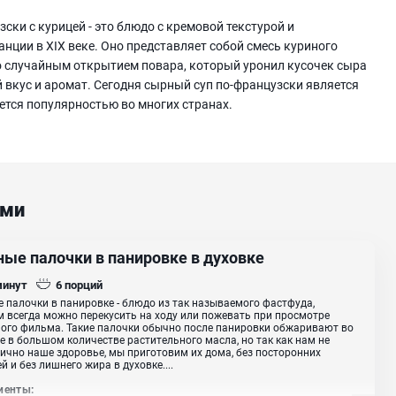
ски с курицей - это блюдо с кремовой текстурой и
ции в XIX веке. Оно представляет собой смесь куриного
о случайным открытием повара, который уронил кусочек сыра
й вкус и аромат. Сегодня сырный суп по-французски является
тся популярностью во многих странах.
ами
ные палочки в панировке в духовке
минут
6
порций
 палочки в панировке - блюдо из так называемого фастфуда,
 всегда можно перекусить на ходу или пожевать при просмотре
ого фильма. Такие палочки обычно после панировки обжаривают во
 в большом количестве растительного масла, но так как нам не
ично наше здоровье, мы приготовим их дома, без посторонних
й и без лишнего жира в духовке....
иенты: