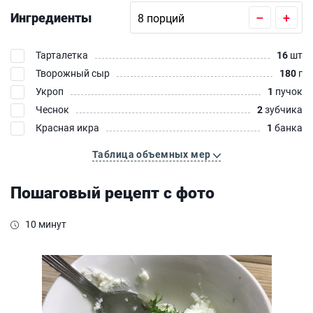
Ингредиенты
–
+
Тарталетка
16
шт
Творожный сыр
180
г
Укроп
1
пучок
Чеснок
2
зубчика
Красная икра
1
банка
Таблица объемных мер
Пошаговый рецепт с фото
10 минут